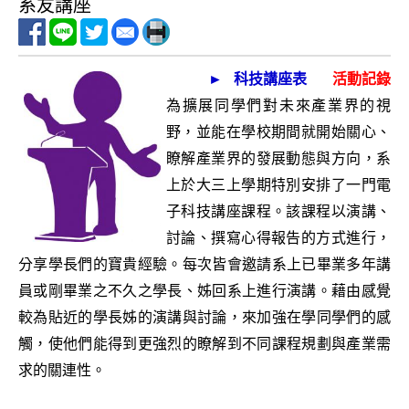
系友講座
v
i
g
►
科技講座表
活動記錄
a
為擴展同學們對未來產業界的視
t
野，並能在學校期間就開始關心、
瞭解產業界的發展動態與方向，系
i
上於大三上學期特別安排了一門電
o
子科技講座課程。該課程以演講、
n
討論、撰寫心得報告的方式進行，
分享學長們的寶貴經驗。每次皆會邀請系上已畢業多年講
員或剛畢業之不久之學長、姊回系上進行演講。藉由感覺
較為貼近的學長姊的演講與討論，來加強在學同學們的感
觸，使他們能得到更強烈的瞭解到不同課程規劃與產業需
求的關連性。