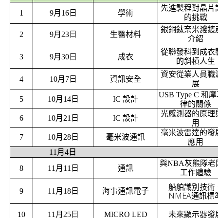
先進製程對晶片
1
9月16日
學術
的挑戰
銀銅鈦奈米濺鍍
2
9月23日
生醫材料
介紹
從聯發科到成衣
3
9月30日
成衣
的斜槓人生
資安從業人員職
4
10月7日
資訊安全
展
USB Type C 和
5
10月14日
IC 設計
律的關係
光感測器的原理
6
10月21日
IC 設計
用
毫米波雷達的發
7
10月28日
毫米波通訊
應用
11月4日
與NBA灰熊隊老
8
11月11日
通訊
工作體驗
船舶識別技術
9
11月18日
海事通訊電子
NMEA
通訊標
10
11月25日
MICRO LED
未來顯示器發