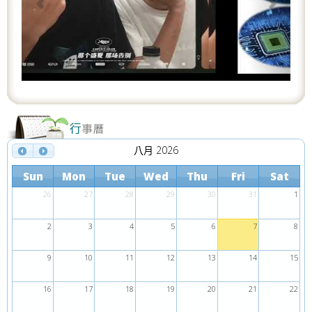
o
u
s
八月 2026
Sun
Mon
Tue
Wed
Thu
Fri
Sat
26
27
28
29
30
31
1
2
3
4
5
6
7
8
9
10
11
12
13
14
15
16
17
18
19
20
21
22