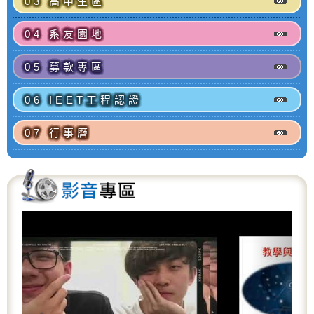
03 高中生區
04 系友園地
05 募款專區
06 IEET工程認證
07 行事曆
P
N
r
e
e
x
v
t
i