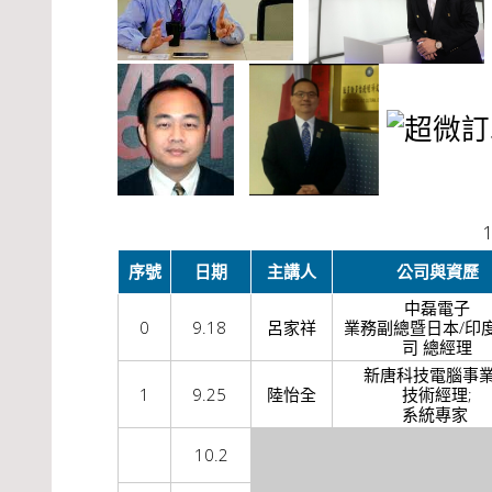
序號
日期
主講人
公司與資歷
中磊電子
0
9.18
呂家祥
業務副總暨日本/印
司 總經理
新唐科技電腦事
1
9.25
陸怡全
技術經理;
系統專家
10.2