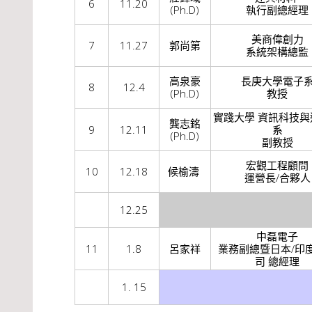
6
11.20
(Ph.D)
執行副總經理
美商偉創力
7
11.27
郭尚第
系統架構總監
高泉豪
長庚大學電子
8
12.4
(Ph.D)
教授
實踐大學 資訊科技與
龔志銘
9
12.11
系
(Ph.D)
副教授
宏觀工程顧問
10
12.18
候榆濤
運營長/合夥人
12.25
中磊電子
11
1.8
呂家祥
業務副總暨日本/印
司 總經理
1. 15