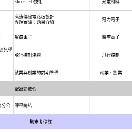
Micro LED技術
光電材料
高速傳輸電路板設計
電力電子
專題實驗：題目介紹
系
醫療電子
醫療電子
通訊學
飛行控制淺談
飛行控制
就業與創業的前期準備
就業、創業
聖誕節放假
度分公
課程總結
期末考停課