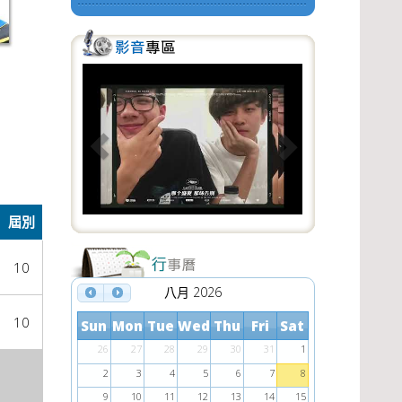
P
N
r
e
e
x
v
t
i
o
屆別
u
s
10
八月 2026
10
Sun
Mon
Tue
Wed
Thu
Fri
Sat
26
27
28
29
30
31
1
2
3
4
5
6
7
8
9
10
11
12
13
14
15