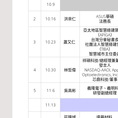
10.9
ASUS華碩
2
10.16
洪崇仁
法務長
亞太地區智慧綠建
（APIGA）
台灣分會秘書
3
10.23
蕭又仁
社團法人智慧綠建
（TIBA）
智慧城市主任委
祥碩科技/總經理兼
發言人
4
10.30
林哲偉
NASDAQ-AAOI, App
Optoelectronics, I
芯鼎科技/董事
義隆電子、義明
5
11.6
吳高彬
研發副總經理
11.13
莊鋒域
達興材料