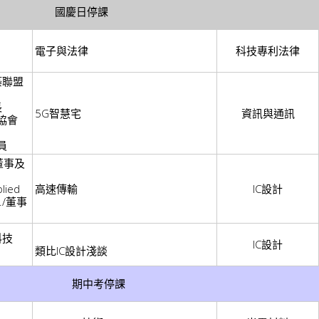
國慶日停課
電子與法律
科技專利法律
築聯盟
長
5G智慧宅
資訊與通訊
協會
員
董事及
lied
高速傳輸
IC設計
nc./董事
科技
IC設計
類比IC設計淺談
期中考停課