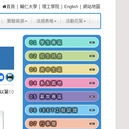
|
|
|
|
首頁
輔仁大學
理工學院
English
網站地圖
實驗資源
法規表格
活動花絮
01 學生專區
度
02 招生訊息
03 高中生區
04 系友園地
以第10
05 募款專區
06 IEET工程認證
07 行事曆