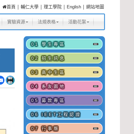
|
|
|
|
首頁
輔仁大學
理工學院
English
網站地圖
實驗資源
法規表格
活動花絮
01 學生專區
度
02 招生訊息
03 高中生區
04 系友園地
05 募款專區
06 IEET工程認證
07 行事曆