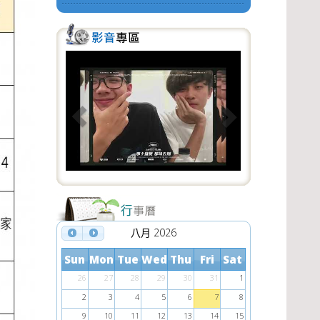
P
N
r
e
e
x
v
t
i
o
u
s
八月 2026
Sun
Mon
Tue
Wed
Thu
Fri
Sat
26
27
28
29
30
31
1
2
3
4
5
6
7
8
9
10
11
12
13
14
15