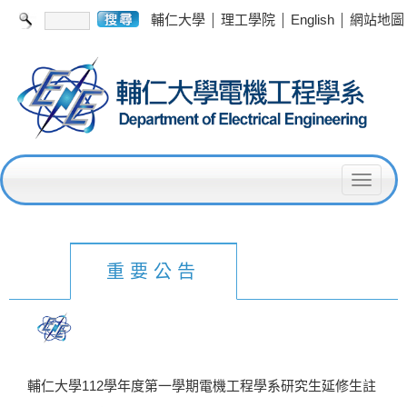
|
|
|
輔仁大學
理工學院
English
網站地圖
T
o
g
g
重要公告
l
e
n
a
輔仁大學112學年度第一學期電機工程學系研究生延修生註
v