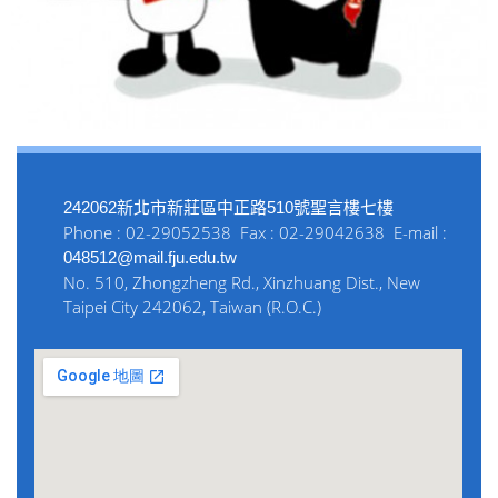
242062新北市新莊區中正路510號聖言樓七樓
Phone : 02-29052538 Fax : 02-29042638 E-mail :
048512@mail.fju.edu.tw
No. 510, Zhongzheng Rd., Xinzhuang Dist., New
Taipei City 242062, Taiwan (R.O.C.)