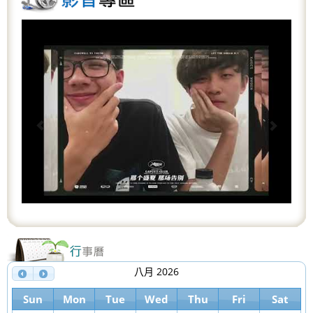
P
N
r
e
e
x
v
t
i
o
u
s
八月 2026
Sun
Mon
Tue
Wed
Thu
Fri
Sat