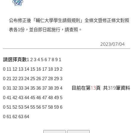
公布修正後「輔仁大學學生請假規則」全條文暨修正條文對照
表各1份，並自即日起施行，請查照。
2023/07/04
請選擇頁數
1
2
3
4
5
6
7
8
9
1
0
11
12
13
14
15
16
17
18
19
2
0
21
22
23
24
25
26
27
28
29
3
目前在第
13
頁 共319筆資料
0
31
32
33
34
35
36
37
38
39
4
0
41
42
43
44
45
46
47
48
49
5
0
51
52
53
54
55
56
57
58
59
6
0
61
62
63
64