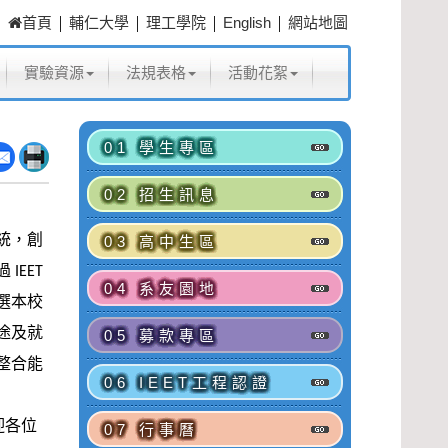
|
|
|
|
首頁
輔仁大學
理工學院
English
網站地圖
實驗資源
法規表格
活動花絮
01 學生專區
02 招生訊息
統，
創
03 高中生區
過
IEET
04 系友園地
選本校
途及就
05 募款專區
整合能
06 IEET工程認證
迎各位
07 行事曆