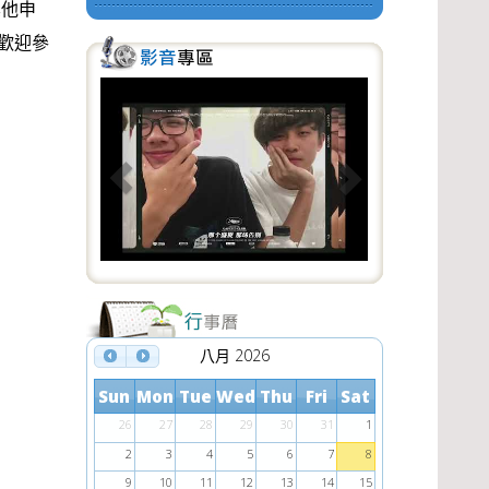
其他申
歡迎參
P
N
r
e
e
x
v
t
i
o
u
s
八月 2026
Sun
Mon
Tue
Wed
Thu
Fri
Sat
26
27
28
29
30
31
1
2
3
4
5
6
7
8
9
10
11
12
13
14
15