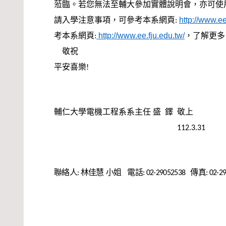
蒞臨。若您無法至輔大參加實體說明會，亦可使
請入學注意事項，可參考本系網頁
http://www.e
:
考本系網頁
http://www.ee.fju.edu.tw/
，了解更多
:
敬祝
平安喜樂
!
輔仁大學電機工程系系主任
盛
鐸
敬上
112.3.31
聯絡人
林佳慧
小姐
電話
傳真
:
: 02-29052538
: 02-