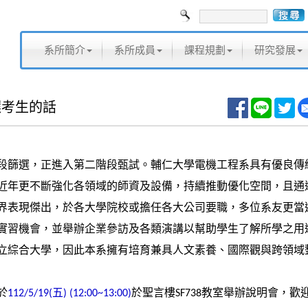
系所簡介
系所成員
課程規劃
研究發展
選考生的話
段篩選，正進入第二階段甄試。輔仁大學電機工程系具有優良傳
近年更不斷強化各領域的師資及設備，持續推動優化空間，且通
界表現傑出，於各大學院校或擔任各大公司要職，多位系友更當
實習機會，並舉辦企業參訪及各類演講以幫助學生了解所學之用
立綜合大學，因此本系擁有培育兼具人文素養、國際觀與跨領域
於
五
於聖言樓
教室舉辦說明會，歡
112/5/19(
) (12:00~13:00)
SF738