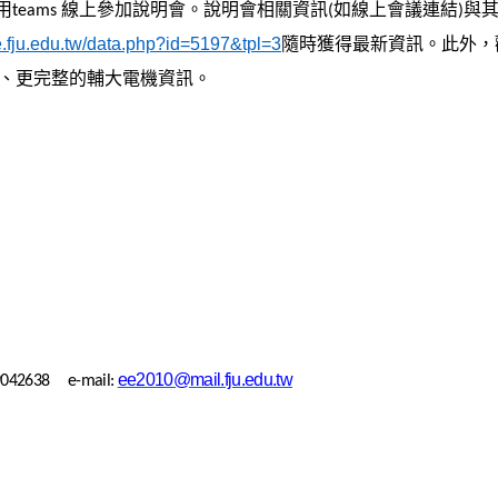
用
線上參加說明會。說明會相關資訊
如線上會議連結
與
teams
(
)
e.fju.edu.tw/data.php?id=5197&tpl=3
隨時獲得最新資訊。此外，
、更完整的輔大電機資訊。
ee2010@mail.fju.edu.tw
29042638
e-mail: