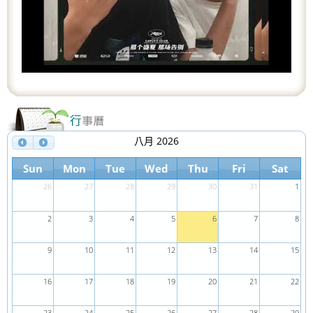
o
u
s
八月 2026
Sun
Mon
Tue
Wed
Thu
Fri
Sat
26
27
28
29
30
31
1
2
3
4
5
6
7
8
9
10
11
12
13
14
15
16
17
18
19
20
21
22