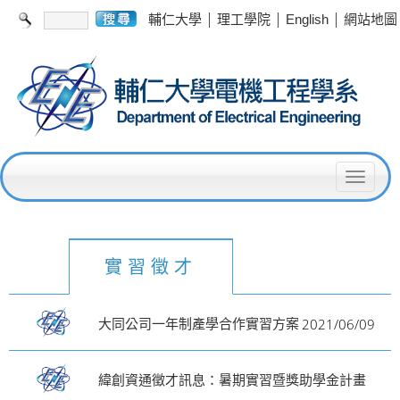
|
|
|
輔仁大學
理工學院
English
網站地圖
T
o
g
g
實習徵才
l
e
2021/06/09
大同公司一年制產學合作實習方案
n
a
緯創資通徵才訊息：暑期實習暨獎助學金計畫
v