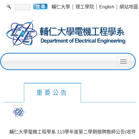
|
|
|
輔仁大學
理工學院
English
網站地圖
T
o
g
g
重要公告
l
e
n
a
輔仁大學電機工程學系 113學年度第二學期徵聘教師公告(收件
v