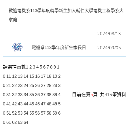
歡迎電機系113學年度轉學新生加入輔仁大學電機工程學系大
家庭
2024/08/13
2024/09/05
電機系113學年度新生家長日
請選擇頁數
1
2
3
4
5
6
7
8
9
1
0
11
12
13
14
15
16
17
18
19
2
0
21
22
23
24
25
26
27
28
29
3
目前在第
6
頁 共319筆資料
0
31
32
33
34
35
36
37
38
39
4
0
41
42
43
44
45
46
47
48
49
5
0
51
52
53
54
55
56
57
58
59
6
0
61
62
63
64