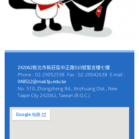
242062新北市新莊區中正路510號聖言樓七樓
Phone : 02-29052538 Fax : 02-29042638 E-mail :
048512@mail.fju.edu.tw
No. 510, Zhongzheng Rd., Xinzhuang Dist., New
Taipei City 242062, Taiwan (R.O.C.)