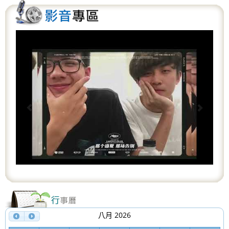
P
N
r
e
e
x
v
t
i
o
u
s
八月 2026