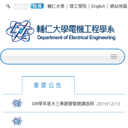
|
|
|
輔仁大學
理工學院
English
網站地圖
T
o
g
g
重要公告
l
e
2019/12/13
108學年度大三專題實驗選課說明
n
a
v