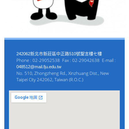
242062新北市新莊區中正路510號聖言樓七樓
Phone : 02-29052538 Fax : 02-29042638 E-mail :
048512@mail.fju.edu.tw
No. 510, Zhongzheng Rd., Xinzhuang Dist., New
Taipei City 242062, Taiwan (R.O.C.)