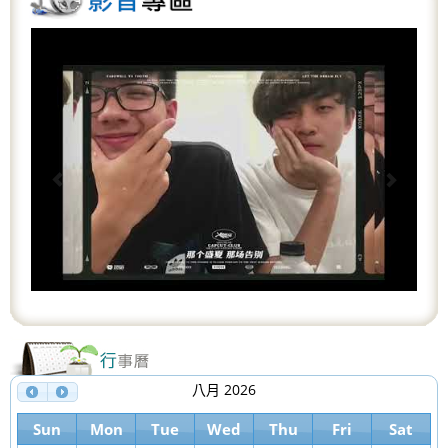
P
N
r
e
e
x
v
t
i
o
u
s
八月 2026
Sun
Mon
Tue
Wed
Thu
Fri
Sat