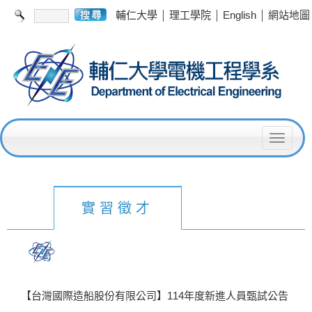
|
|
|
輔仁大學
理工學院
English
網站地圖
T
o
g
g
實習徵才
l
e
n
a
【台灣國際造船股份有限公司】114年度新進人員甄試公告
v