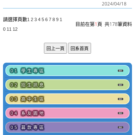
2024/04/18
請選擇頁數
1
2
3
4
5
6
7
8
9
1
目前在第
1
頁 共178筆資料
0
11
12
01 學生專區
02 招生訊息
03 高中生區
04 系友園地
05 募款專區