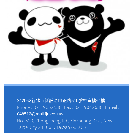
242062新北市新莊區中正路510號聖言樓七樓
Phone : 02-29052538 Fax : 02-29042638 E-mail :
048512@mail.fju.edu.tw
No. 510, Zhongzheng Rd., Xinzhuang Dist., New
Taipei City 242062, Taiwan (R.O.C.)