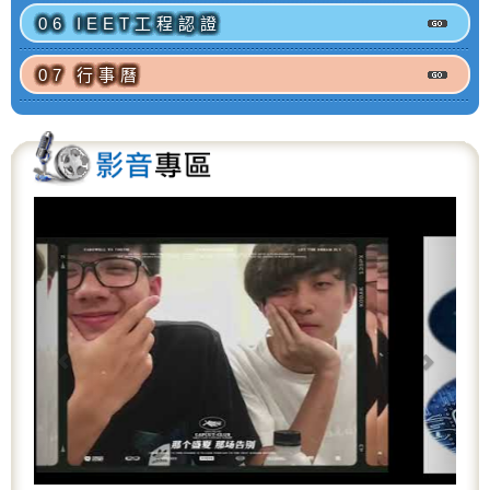
06 IEET工程認證
07 行事曆
P
N
r
e
e
x
v
t
i
o
u
s