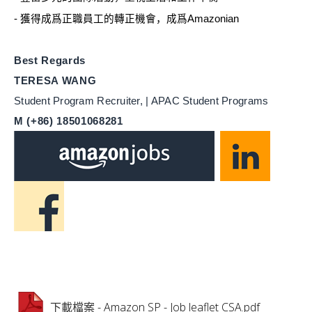
-
獲得成爲正職員工的轉正機會，成爲
Amazonian
Be
st Regards
TERESA WANG
Student Program Recruiter, | APAC Student Programs
M (+86) 18501068281
- Amazon SP - Job leaflet CSA.pdf
下載檔案