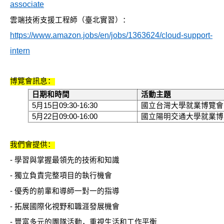
associate
v
雲端技術支援工程師（臺北實習）：
i
https://www.amazon.jobs/en/jobs/1363624/cloud-support-
g
intern
a
t
博覽會訊息：
i
日期和時間
活動主題
o
5
月
15
日
09:30-16:30
國立台灣大學就業博覽會
5
月
22
日
09:00-16:00
國立陽明交通大學就業博
n
我們會提供：
-
學習與掌握最領先的技術和知識
-
獨立負責完整項目的執行機會
-
優秀的前輩和導師一對一的指導
-
拓展國際化視野和職涯發展機會
-
豐富多元的團隊活動，重視生活和工作平衡