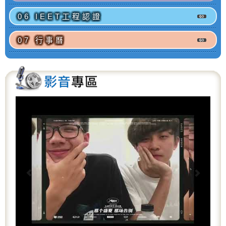
06 IEET工程認證
07 行事曆
P
N
r
e
e
x
v
t
i
o
u
s