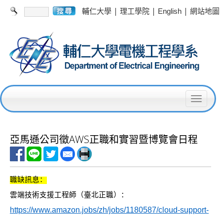
|
|
|
輔仁大學
理工學院
English
網站地圖
T
o
g
亞馬遜公司徵AWS正職和實習暨博覽會日程
g
l
職缺訊息：
e
雲端技術支援工程師（臺北正職）：
n
https://www.amazon.jobs/zh/jobs/1180587/cloud-support-
a