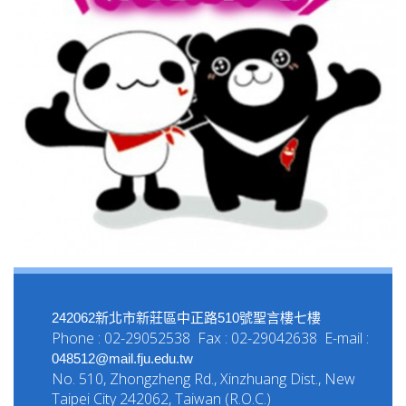
242062新北市新莊區中正路510號聖言樓七樓
Phone : 02-29052538 Fax : 02-29042638 E-mail :
048512@mail.fju.edu.tw
No. 510, Zhongzheng Rd., Xinzhuang Dist., New
Taipei City 242062, Taiwan (R.O.C.)