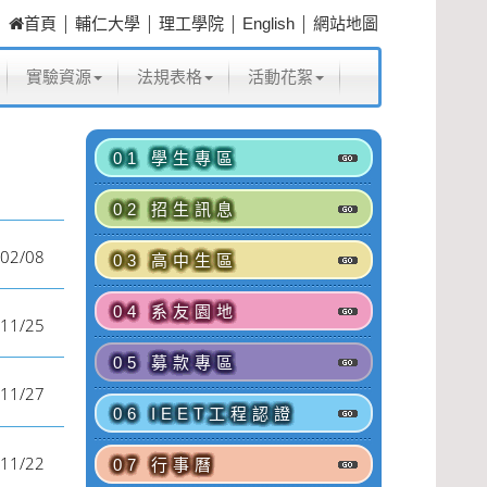
|
|
|
|
首頁
輔仁大學
理工學院
English
網站地圖
實驗資源
法規表格
活動花絮
01 學生專區
02 招生訊息
02/08
03 高中生區
04 系友園地
11/25
05 募款專區
11/27
06 IEET工程認證
11/22
07 行事曆