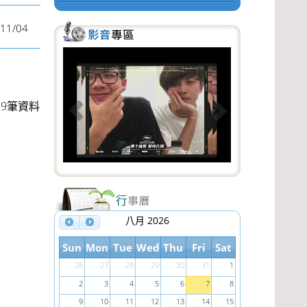
11/04
P
N
r
e
e
x
19筆資料
v
t
i
o
u
s
八月 2026
Sun
Mon
Tue
Wed
Thu
Fri
Sat
26
27
28
29
30
31
1
2
3
4
5
6
7
8
9
10
11
12
13
14
15