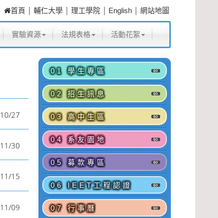
|
|
|
|
首頁
輔仁大學
理工學院
English
網站地圖
實驗資源
法規表格
活動花絮
01 學生專區
02 招生訊息
10/27
03 高中生區
04 系友園地
11/30
05 募款專區
11/15
06 IEET工程認證
11/09
07 行事曆