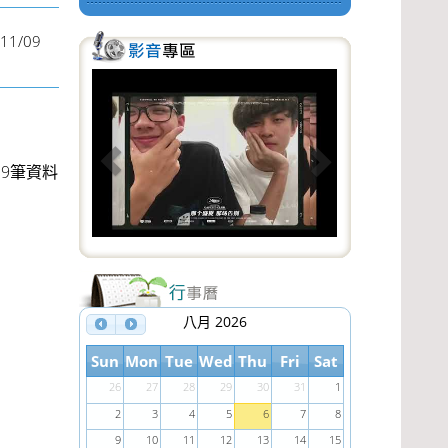
11/09
P
N
r
e
e
x
19筆資料
v
t
i
o
u
s
八月 2026
Sun
Mon
Tue
Wed
Thu
Fri
Sat
26
27
28
29
30
31
1
2
3
4
5
6
7
8
9
10
11
12
13
14
15