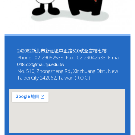
242062新北市新莊區中正路510號聖言樓七樓
Phone : 02-29052538 Fax : 02-29042638 E-mail :
048512@mail.fju.edu.tw
No. 510, Zhongzheng Rd., Xinzhuang Dist., New
Taipei City 242062, Taiwan (R.O.C.)