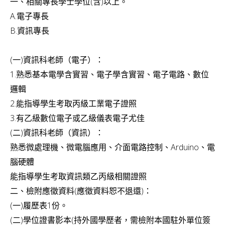
一、相關專長學士學位(含)以上。
v
A.電子專長
i
B.資訊專長
g
a
(一)資訊科老師（電子）：
t
1.熟悉基本電學含實習、電子學含實習、電子電路、數位
i
邏輯
2.能指導學生考取丙級工業電子證照
o
3.有乙級數位電子或乙級儀表電子尤佳
n
(二)資訊科老師（資訊）：
熟悉微處理機、微電腦應用、介面電路控制、Arduino、
電
腦硬體
能指導學生考取資訊類乙丙級相關證照
二、檢附應徵資料(應徵資料恕不退還)：
(一)履歷表1份。
(二)學位證書影本(持外國學歷者，
需檢附本國駐外單位簽