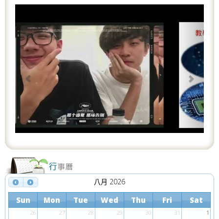
P
N
r
e
e
x
v
t
i
o
u
s
八月 2026
Sun
Mon
Tue
Wed
Thu
Fri
Sat
26
27
28
29
30
31
1