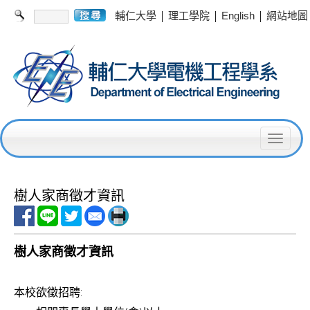
|
|
|
輔仁大學
理工學院
English
網站地圖
T
o
g
樹人家商徵才資訊
g
l
樹人家商徵才資訊
e
n
本校欲徵招聘:
a