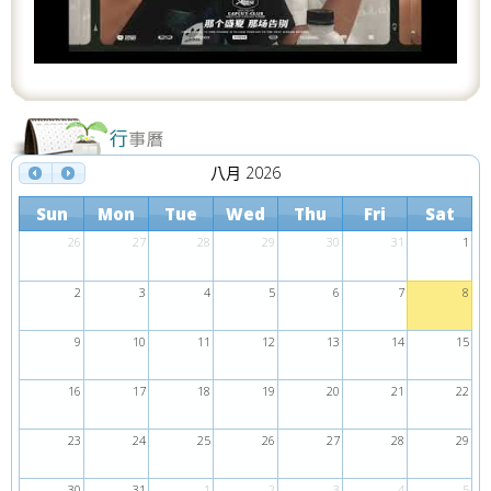
s
八月 2026
Sun
Mon
Tue
Wed
Thu
Fri
Sat
26
27
28
29
30
31
1
2
3
4
5
6
7
8
9
10
11
12
13
14
15
16
17
18
19
20
21
22
23
24
25
26
27
28
29
30
31
1
2
3
4
5