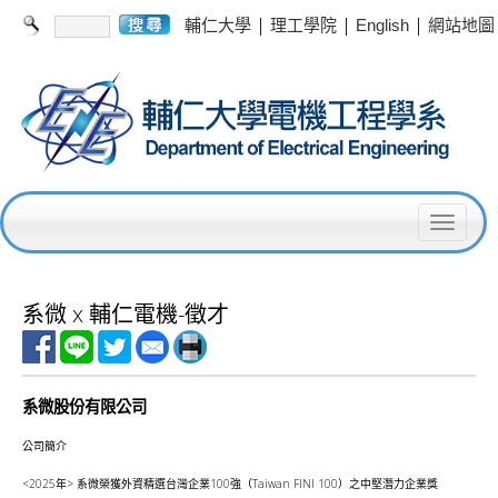
|
|
|
輔仁大學
理工學院
English
網站地圖
T
o
g
系微 x 輔仁電機-徵才
g
l
系微股份有限公司
e
n
公司簡介
a
<2025年> 系微榮獲外資精選台灣企業100強（Taiwan FINI 100）之中堅潛力企業獎