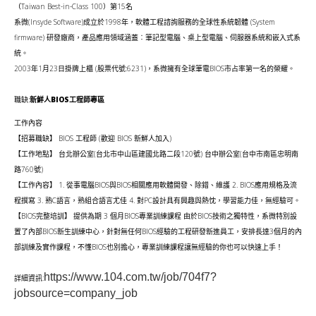
（Taiwan Best-in-Class 100）第15名
v
系微(Insyde Software)成立於1998年，軟體工程諮詢服務的全球性系統韌體 (System
i
firmware) 研發廠商，產品應用領域涵蓋︰筆記型電腦、桌上型電腦、伺服器系統和嵌入式系
統。
g
2003年1月23日掛牌上櫃 (股票代號:6231)，系微擁有全球筆電BIOS市占率第一名的榮耀。
a
t
職缺:
新鮮人BIOS工程師專區
i
工作內容
【招募職缺】 BIOS 工程師 (歡迎 BIOS 新鮮人加入)
o
【工作地點】 台北辦公室(台北市中山區建國北路二段120號) 台中辦公室(台中市南區忠明南
n
路760號)
【工作內容】 1. 從事電腦BIOS與BIOS相關應用軟體開發、除錯、維護 2. BIOS應用規格及流
程撰寫 3. 熟C語言，熟組合語言尤佳 4. 對PC設計具有興趣與熱忱，學習能力佳，無經驗可。
【BIOS完整培訓】 提供為期 3 個月BIOS專業訓練課程 由於BIOS技術之獨特性，系微特別設
置了內部BIOS新生訓練中心，針對無任何BIOS經驗的工程研發新進員工，安排長達3個月的內
部訓練及實作課程，不懂BIOS也別擔心，專業訓練課程讓無經驗的你也可以快速上手！
https://www.104.com.tw/job/704f7?
詳細資訊:
jobsource=company_job