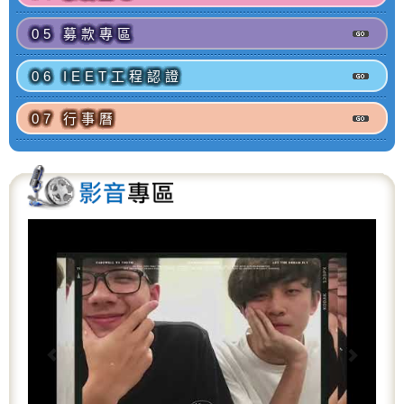
05 募款專區
06 IEET工程認證
07 行事曆
P
N
r
e
e
x
v
t
i
o
u