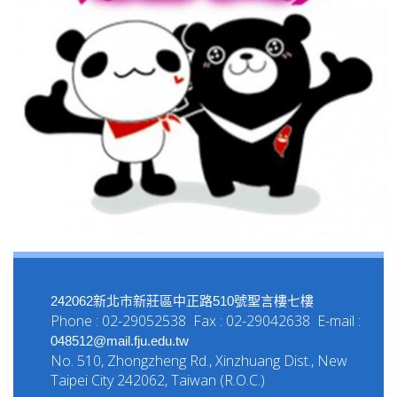
242062新北市新莊區中正路510號聖言樓七樓
Phone : 02-29052538 Fax : 02-29042638 E-mail :
048512@mail.fju.edu.tw
No. 510, Zhongzheng Rd., Xinzhuang Dist., New
Taipei City 242062, Taiwan (R.O.C.)