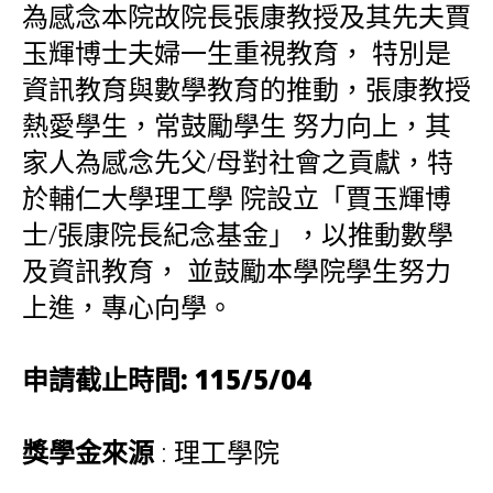
為感念本院故院長張康教授及其先夫賈
v
玉輝博士夫婦一生重視教育， 特別是
i
資訊教育與數學教育的推動，張康教授
g
熱愛學生，常鼓勵學生 努力向上，其
a
家人為感念先父/母對社會之貢獻，特
t
於輔仁大學理工學 院設立「賈玉輝博
i
士/張康院長紀念基金」，以推動數學
o
n
及資訊教育， 並鼓勵本學院學生努力
上進，專心向學。
申請截止時間
:
115/5/04
獎學金來源
: 理工學院