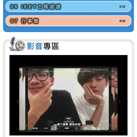
06 IEET工程認證
07 行事曆
P
N
r
e
e
x
v
t
i
o
u
s