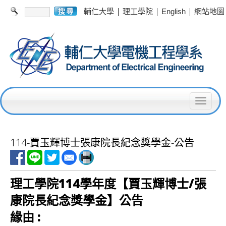
|
|
|
輔仁大學
理工學院
English
網站地圖
T
o
g
114-賈玉輝博士張康院長紀念獎學金-公告
g
l
理工學院114
學年度【賈玉輝博士
/
張
e
康院長紀念獎學金】公告
n
緣由
:
a