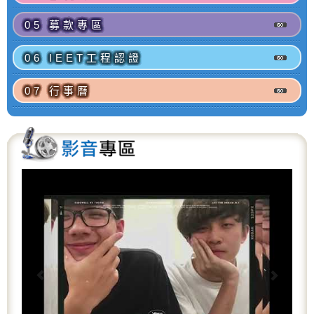
05 募款專區
06 IEET工程認證
07 行事曆
P
N
r
e
e
x
v
t
i
o
u