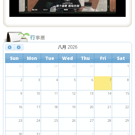
s
八月 2026
Sun
Mon
Tue
Wed
Thu
Fri
Sat
26
27
28
29
30
31
1
2
3
4
5
6
7
8
9
10
11
12
13
14
15
16
17
18
19
20
21
22
23
24
25
26
27
28
29
30
31
1
2
3
4
5