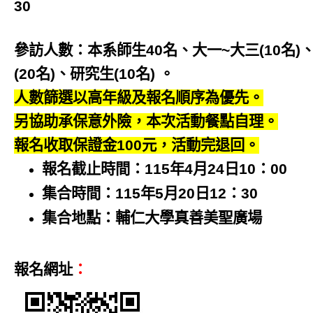
30
v
i
參訪人數：本系師生40名、大一~大三(10名)
g
(20名)、研究生(10名) 。
a
人數篩選以高年級及報名順序為優先。
t
另協助承保意外險，本次活動餐點自理。
i
報名收取保證金100元，活動完退回。
o
n
報名截止時間：115年4月24日10：00
集合時間：115年5月20日12：30
集合地點：輔仁大學真善美聖廣場
報名網址
：