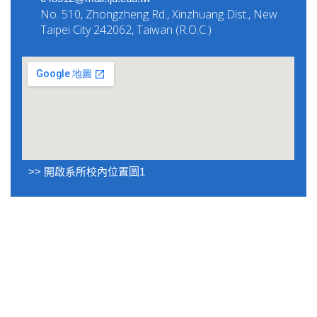
No. 510, Zhongzheng Rd., Xinzhuang Dist., New
Taipei City 242062, Taiwan (R.O.C.)
>> 開啟系所校內位置圖1