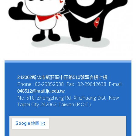
242062新北市新莊區中正路510號聖言樓七樓
Phone : 02-29052538 Fax : 02-29042638 E-mail :
048512@mail.fju.edu.tw
No. 510, Zhongzheng Rd., Xinzhuang Dist., New
Taipei City 242062, Taiwan (R.O.C.)