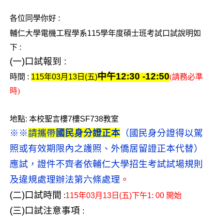
v
各位同學你好 :
i
輔仁大學電機工程學系115學年度碩士班考試口試說明如
g
下 :
a
(
一)口試報到 :
t
中午12:30 -12:50
時間 :
115
年03月13日(五)
(
請務必準
i
時)
o
n
地點: 本校聖言樓7樓SF738教室
※※
請攜帶
國民身分證正本
（國民身分證得以駕
照或有效期限內之護照、外僑居留證正本代替）
應試，證件不齊者依輔仁大學招生考試試場規則
及違規處理辦法第六條處理
。
(
二)口試時間
:
115
年03月13日(五)下午1: 00 開始
(
三)口試注意事項
: