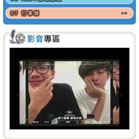
07 行事曆
P
N
r
e
e
x
v
t
i
o
u
s