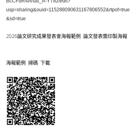
BcCFdR4Ahas_A-YT8z/edit?
v
usp=sharing&ouid=115288090631167806552&rtpof=true
i
&sd=true
g
a
2026論文研究成果發表會海報範例 論文發表需印製海報
t
i
海報範例 掃碼 下載
o
n