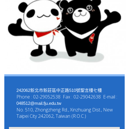
242062新北市新莊區中正路510號聖言樓七樓
Phone : 02-29052538 Fax : 02-29042638 E-mail :
048512@mail.fju.edu.tw
No. 510, Zhongzheng Rd., Xinzhuang Dist., New
Taipei City 242062, Taiwan (R.O.C.)