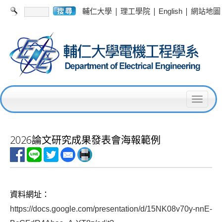
|
|
|
輔仁大學
理工學院
English
網站地圖
T
o
g
2026論文研究成果發表會海報範例
g
l
e
資料網址：
n
https://docs.google.com/presentation/d/15NK08v70y-nnE-
a