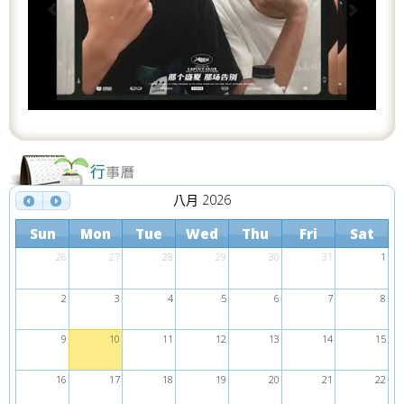
o
u
s
八月 2026
Sun
Mon
Tue
Wed
Thu
Fri
Sat
26
27
28
29
30
31
1
2
3
4
5
6
7
8
9
10
11
12
13
14
15
16
17
18
19
20
21
22