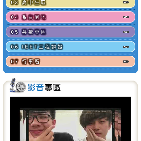
03 高中生區
04 系友園地
05 募款專區
06 IEET工程認證
07 行事曆
P
N
r
e
e
x
v
t
i