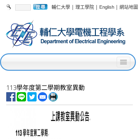
|
|
|
輔仁大學
理工學院
English
網站地圖
T
o
g
113學年度第二學期教室異動
g
l
e
n
a