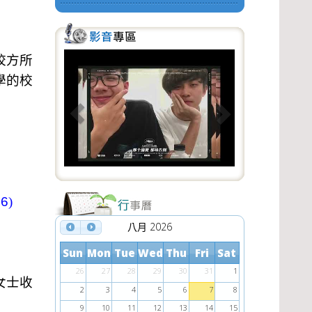
校方所
P
N
學的校
r
e
e
x
v
t
i
o
u
26
)
s
八月 2026
Sun
Mon
Tue
Wed
Thu
Fri
Sat
26
27
28
29
30
31
1
女士收
2
3
4
5
6
7
8
9
10
11
12
13
14
15