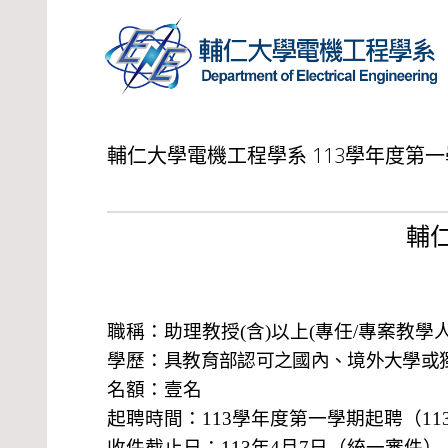
輔仁大學電機工程學系 113學年度第一
輔
職稱：助理教授
(
含
)
以上
(
專任
/
專案教學
學歷：
具教育部認可之國內、境外大學或
名額：壹名
起聘時間：
113
學年度第一學期起聘（
11
收件截止日：
113
年
4
月
7
日（統一審件）