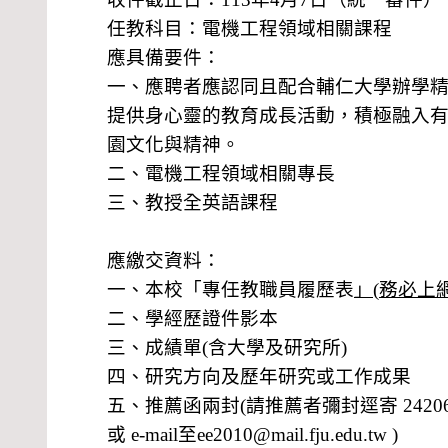
任教科目：電機工程領域相關課程
應具備要件：
一、應聘者應認同且配合輔仁大學辦學
提供身心靈的教育成長活動，積極融入
園文化與精神。
二、電機工程領域相關專長
三、教授全英語課程
應繳交資料：
一、本校「專任教職員履歷表
」
(
務必上
二、學經歷證件影本
三、成績單
(
含大學及研究所
)
四、研究方向及歷年研究或工作成果
五、推薦函兩封
(
請推薦者彌封逕寄
2420
或
e-mail
至
ee2010@mail.fju.edu.tw )