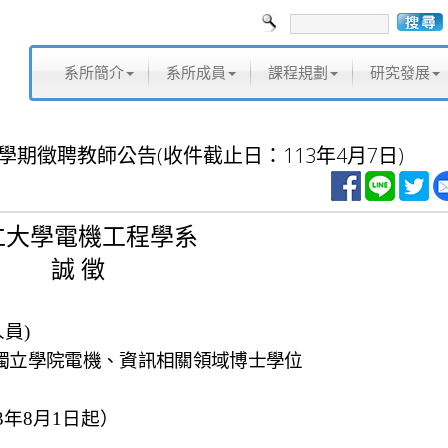
系所簡介
系所成員
課程規劃
研究發展
學期徵聘教師公告(收件截止日：113年4月7日)
仁大學電機工程學系
誠 徵
人員
)
獨立學院電機、資訊相關領域博士學位
3
年
8
月
1
日起）