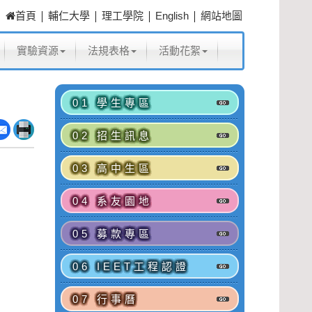
|
|
|
|
首頁
輔仁大學
理工學院
English
網站地圖
實驗資源
法規表格
活動花絮
01 學生專區
02 招生訊息
03 高中生區
04 系友園地
05 募款專區
06 IEET工程認證
07 行事曆