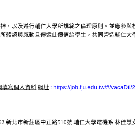
精神，以及遵行輔仁大學所規範之倫理原則。並應參與
有所體認與感動且傳遞此價值給學生，共同營造輔仁大
網填寫個人資料
網址
: https://job.fju.edu.tw/#/vacaDtl/
62
新北市新莊區中正路
510
號
輔仁大學電機系
林佳慧