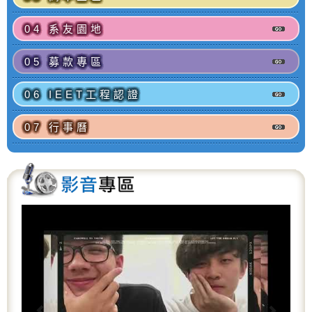
04 系友園地
05 募款專區
06 IEET工程認證
07 行事曆
P
N
r
e
e
x
v
t
i