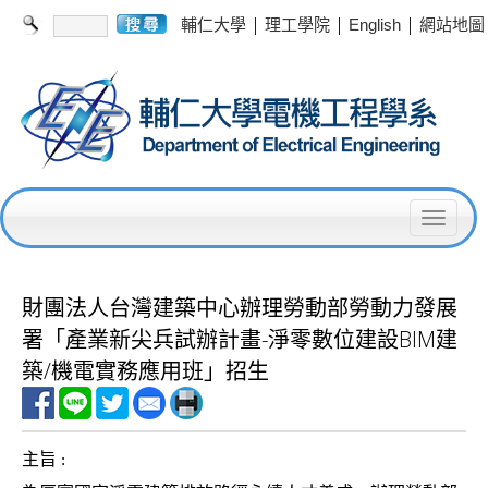
|
|
|
輔仁大學
理工學院
English
網站地圖
T
o
g
財團法人台灣建築中心辦理勞動部勞動力發展
g
署「產業新尖兵試辦計畫-淨零數位建設BIM建
l
築/機電實務應用班」招生
e
n
主旨
:
a