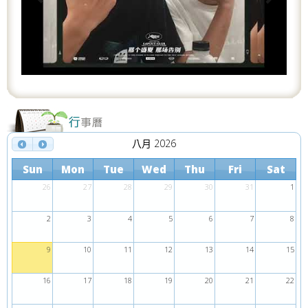
o
u
s
八月 2026
Sun
Mon
Tue
Wed
Thu
Fri
Sat
26
27
28
29
30
31
1
2
3
4
5
6
7
8
9
10
11
12
13
14
15
16
17
18
19
20
21
22