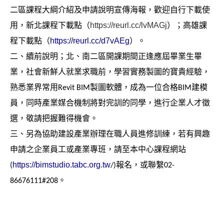
二區課程大綱介紹及申請說明宣傳海報，歡迎自行下載使
https://reurl.cc/lvMAGj
用，新北課程下載點（
）；高雄課
https://reurl.cc/d7vAEg
程下載點（
）。
二、續前說明；北、南二區開課期間正逢應屆畢業生畢
業，社會新鮮人就業求職前，學習實務製圖的寶貴經驗，
熟悉業界常用
Revit BIM
製圖軟體，成為一位合格
BIM
建模
員，同時產業媒合機制將對完訓的同學，進行企業人才徵
選，敬請把握難得機會。
三、另為協助建設產業辦理在職人員進修訓練，若有興趣
申請之企業員工或產業專班，請至本中心課程網站
https://bimstudio.tabc.org.tw
(
/)
報名，或聯繫
02-
86676111#208
。