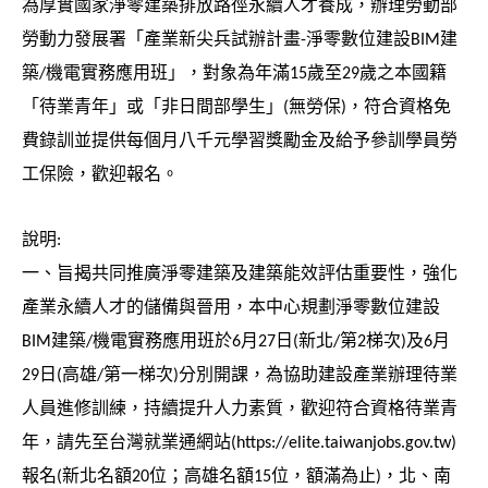
為厚實國家淨零建築排放路徑永續人才養成，辦理勞動部
v
勞動力發展署「產業新尖兵試辦計畫
-
淨零數位建設
BIM
建
i
築
/
機電實務應用班」，對象為年滿
15
歲至
29
歲之本國籍
g
「待業青年」或「非日間部學生」
(
無勞保
)
，符合資格免
a
費錄訓並提供每個月八千元學習獎勵金及給予參訓學員勞
t
工保險，歡迎報名。
i
o
說明
:
n
一、旨揭共同推廣淨零建築及建築能效評估重要性，強化
產業永續人才的儲備與晉用，本中心規劃淨零數位建設
BIM
建築
/
機電實務應用班於
6
月
27
日
(
新北
/
第
2
梯次
)
及
6
月
29
日
(
高雄
/
第一梯次
)
分別開課，為協助建設產業辦理待業
人員進修訓練，持續提升人力素質，歡迎符合資格待業青
年，請先至台灣就業通網站
(https://elite.taiwanjobs.gov.tw)
報名
(
新北名額
20
位；高雄名額
15
位，額滿為止
)
，北、南