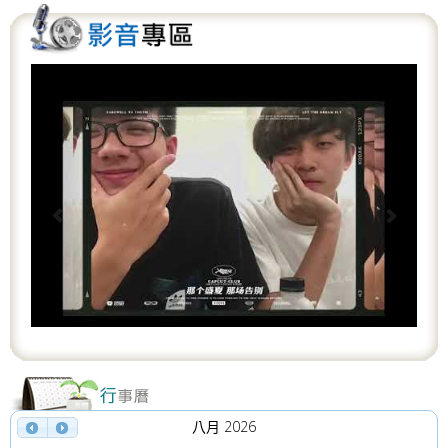
P
N
r
e
e
x
v
t
i
o
u
s
八月 2026