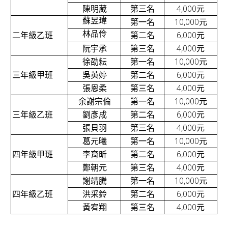
v
4,000
陳明葳
第三名
元
蘇昱瑋
10,000
第一名
元
i
林品伶
6,000
二年級乙班
第二名
元
g
4,000
阮宇承
第三名
元
a
10,000
徐劭耘
第一名
元
t
6,000
三年級甲班
吳英婷
第二名
元
4,000
i
張恩柔
第三名
元
10,000
余謝宗倫
第一名
元
o
6,000
三年級乙班
劉彥成
第二名
元
n
4,000
張貝羽
第三名
元
10,000
葛元曦
第一名
元
6,000
四年級甲班
李育昕
第二名
元
4,000
鄭朝元
第三名
元
10,000
謝靖騰
第一名
元
6,000
四年級乙班
洪采鈴
第二名
元
4,000
黃宥翔
第三名
元