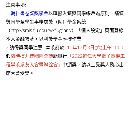
注意事項:
1.
輔仁書卷獎
獎學金
以匯撥入獲獎同學帳戶為原則，請獲
獎同學至學生事務處獎（助）學金系統
http://smis.fju.edu.tw/fjugrant/
（
）「個人設定」頁面登錄
本人金融帳號，以利獎學金匯撥作業
2.
:
111
12
3
(
)
11:00
請得獎同學注意
本系訂於
年
月
日
六
上午
2022
假
濟時樓九樓
國際會議
廳舉行
「
輔仁大學電子電機工
程學系系友大會暨聯誼會」
中頒獎，
請以上受獎人務必出
席大會受獎。