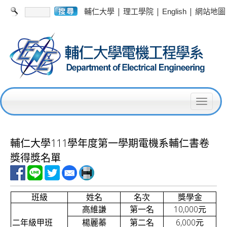
|
|
|
輔仁大學
理工學院
English
網站地圖
T
o
g
輔仁大學111學年度第一學期電機系輔仁書卷
g
獎得獎名單
l
e
班級
姓名
名次
獎學金
n
10,000
高維謙
第一名
元
a
6,000
二年級甲班
楊麗蓁
第二名
元