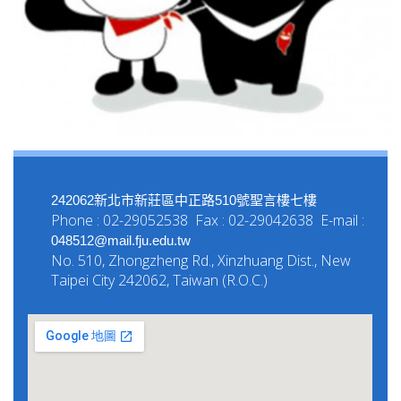
242062新北市新莊區中正路510號聖言樓七樓
Phone : 02-29052538 Fax : 02-29042638 E-mail :
048512@mail.fju.edu.tw
No. 510, Zhongzheng Rd., Xinzhuang Dist., New
Taipei City 242062, Taiwan (R.O.C.)