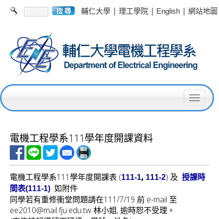
|
|
|
輔仁大學
理工學院
English
網站地圖
T
o
g
電機工程學系111學年度開課資料
g
l
電機工程學系111學年度開課表 (
,
) 及
111-1
111-2
授課時
e
如附件
間表(111-1
)
n
同學若有重修衝堂問題請在111/7/19 前 e-mail 至
ee2010@mail.fju.edu.tw 林小姐, 逾時恕不受理。
a