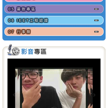
05 募款專區
06 IEET工程認證
07 行事曆
P
N
r
e
e
x
v
t
i
o
u