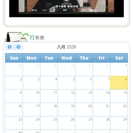
s
八月 2026
Sun
Mon
Tue
Wed
Thu
Fri
Sat
26
27
28
29
30
31
1
2
3
4
5
6
7
8
9
10
11
12
13
14
15
16
17
18
19
20
21
22
23
24
25
26
27
28
29
30
31
1
2
3
4
5