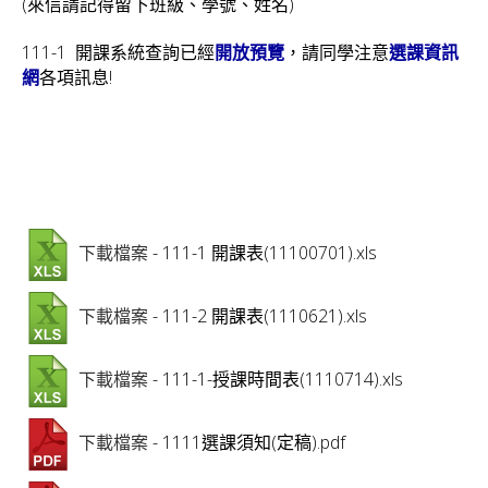
(來信請記得留下班級、學號、姓名)
v
111-1 開課系統查詢已經
，請同學注意
i
開放預覽
選課資訊
各項訊息!
網
g
a
t
i
o
- 111-1 開課表(11100701).xls
下載檔案
n
- 111-2 開課表(1110621).xls
下載檔案
- 111-1-授課時間表(1110714).xls
下載檔案
- 1111選課須知(定稿).pdf
下載檔案