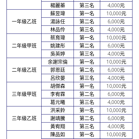
v
4,000
元
楊麗蓁
第三名
10,000
元
蘇昱瑋
第一名
i
6,000
元
一年級乙班
湯詠任
第二名
g
4,000
元
林品伶
第三名
a
10,000
元
蔡育瑋
第一名
t
6,000
元
二年級甲班
姚建彤
第二名
4,000
元
i
吳英婷
第三名
10,000
元
余謝宗倫
第一名
o
6,000
元
二年級乙班
郭恩廷
第二名
n
4,000
元
呂欣晏
第三名
10,000
元
胡傑森
第一名
6,000
元
三年級甲班
李宥霖
第二名
4,000
元
葛元曦
第三名
10,000
元
洪采鈴
第一名
6,000
元
三年級乙班
謝靖騰
第二名
4,000
元
黃宥翔
第三名
10,000
元
陳品如
第一名