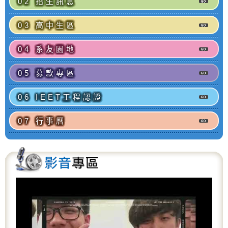
02 招生訊息
03 高中生區
04 系友園地
05 募款專區
06 IEET工程認證
07 行事曆
P
N
r
e
e
x