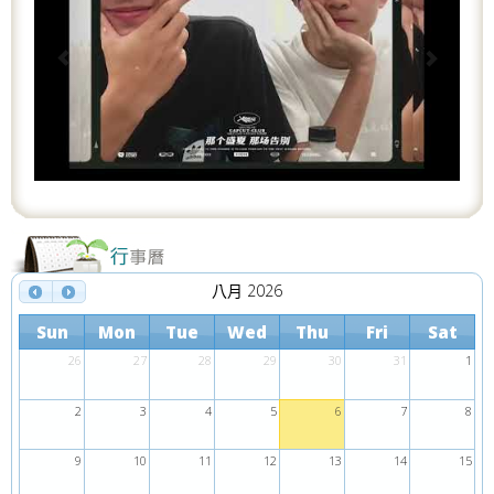
v
t
i
o
u
s
八月 2026
Sun
Mon
Tue
Wed
Thu
Fri
Sat
26
27
28
29
30
31
1
2
3
4
5
6
7
8
9
10
11
12
13
14
15