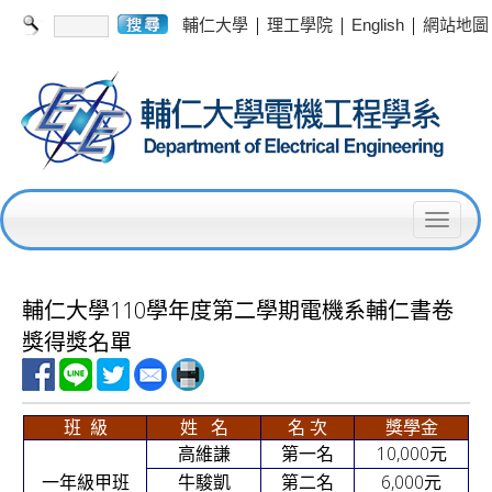
|
|
|
輔仁大學
理工學院
English
網站地圖
T
o
g
輔仁大學110學年度第二學期電機系輔仁書卷
g
獎得獎名單
l
e
班 級
姓 名
名 次
獎學金
n
10,000
元
高維謙
第一名
a
6,000
元
一年級甲班
牛駿凱
第二名