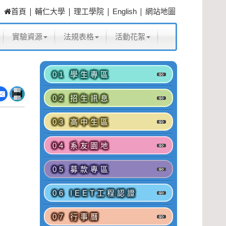
|
|
|
|
首頁
輔仁大學
理工學院
English
網站地圖
實驗資源
法規表格
活動花絮
01 學生專區
02 招生訊息
03 高中生區
04 系友園地
05 募款專區
06 IEET工程認證
07 行事曆