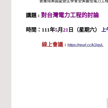
曾獲得美國愛迪生學會全美最佳電力工
對台灣電力工程的討論
講題 :
時間：111年
5
月
21
日（星期六）
上午
線上會議 :
https://reurl.cc/k1lqyL