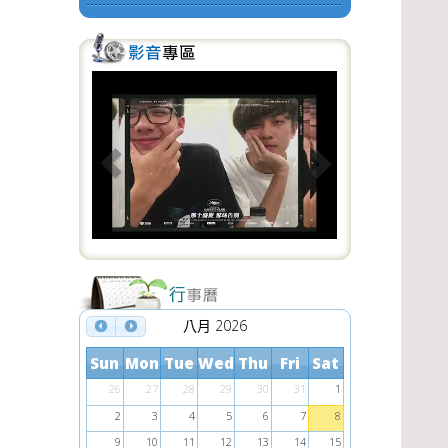
P
N
r
e
e
x
v
t
i
o
u
s
八月 2026
Sun
Mon
Tue
Wed
Thu
Fri
Sat
26
27
28
29
30
31
1
2
3
4
5
6
7
8
9
10
11
12
13
14
15