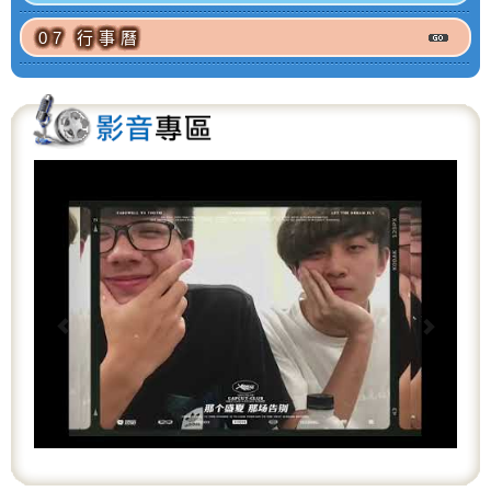
07 行事曆
P
N
r
e
e
x
v
t
i
o
u
s