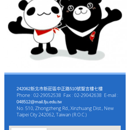
242062新北市新莊區中正路510號聖言樓七樓
Phone : 02-29052538 Fax : 02-29042638 E-mail :
048512@mail.fju.edu.tw
No. 510, Zhongzheng Rd., Xinzhuang Dist., New
Taipei City 242062, Taiwan (R.O.C.)