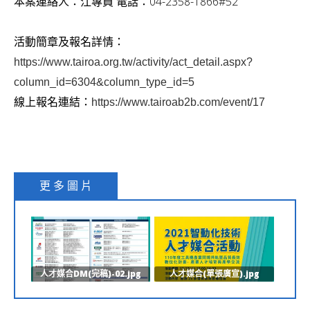
本案連絡人：江專員 電話：04-2358-1866#52
v
i
活動簡章及報名詳情：
g
https://www.tairoa.org.tw/activity/act_detail.aspx?
a
column_id=6304&column_type_id=5
t
線上報名連結：
https://www.tairoab2b.com/event/17
i
o
n
更 多 圖 片
人才媒合DM(完稿)-02.jpg
人才媒合(單張廣宣).jpg