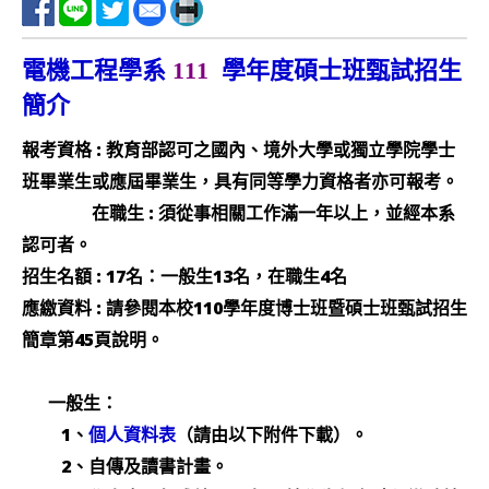
v
i
電機工程學系
111
學年度碩士班甄試招生
g
簡介
a
報考資格 : 教育部認可之國內、境外大學或獨立學院學士
t
班畢業生或應屆畢業生，具有同等學力資格者亦可報考。
i
在職生 : 須從事相關工作滿一年以上，並經本系
o
認可者。
n
招生名額 : 17名：一般生13名，在職生4名
應繳資料 : 請參閱本校110學年度博士班暨碩士班甄試招生
簡章第45頁說明。
一般生：
1、
（請由以下附件下載）。
個人資料表
2、自傳及讀書計畫。