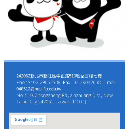
242062新北市新莊區中正路510號聖言樓七樓
Phone : 02-29052538 Fax : 02-29042638 E-mail :
048512@mail.fju.edu.tw
No. 510, Zhongzheng Rd., Xinzhuang Dist., New
Taipei City 242062, Taiwan (R.O.C.)