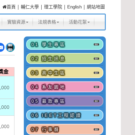
|
|
|
|
首頁
輔仁大學
理工學院
English
網站地圖
實驗資源
法規表格
活動花絮
01 學生專區
02 招生訊息
獎金
03 高中生區
,000
04 系友園地
05 募款專區
,000
06 IEET工程認證
,000
07 行事曆