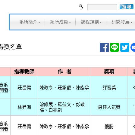
系所簡介
系所成員
課程規劃
研究發展
展得獎名單
指導教師
作 者
獎項
籤系
莊岳儒
陳政亨、莊承叡、陳詣承
評審獎
3
P開發
涂維展、羅益文、彭竣
林昇洲
最佳人氣獎
1
暘、白兆凱
籤系
莊岳儒
陳政亨、莊承叡、陳詣承
優勝
3
P開發