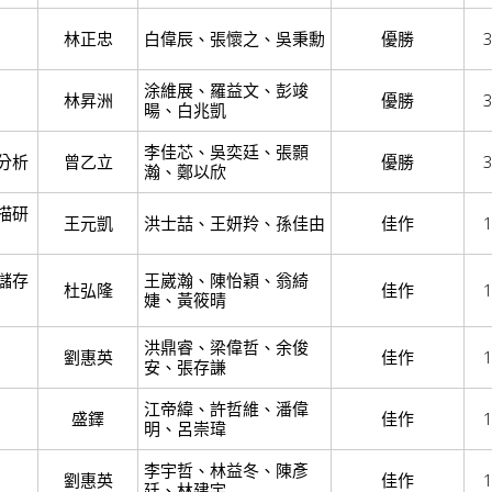
林正忠
白偉辰、張懷之、吳秉勳
優勝
3
涂維展、羅益文、彭竣
林昇洲
優勝
3
暘、白兆凱
李佳芯、吳奕廷、張顥
分析
曾乙立
優勝
3
瀚、鄭以欣
描研
王元凱
洪士喆、王妍羚、孫佳由
佳作
1
儲存
王崴瀚、陳怡穎、翁綺
杜弘隆
佳作
1
婕、黃筱晴
洪鼎睿、梁偉哲、余俊
劉惠英
佳作
1
安、張存謙
江帝緯、許哲維、潘偉
盛鐸
佳作
1
明、呂崇瑋
李宇哲、林益冬、陳彥
劉惠英
佳作
1
廷、林建宇