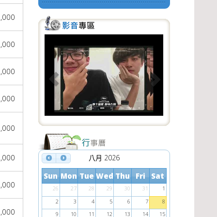
,000
P
N
,000
r
e
e
x
,000
v
t
,000
i
o
,000
u
s
,000
八月 2026
Sun
Mon
Tue
Wed
Thu
Fri
Sat
,000
26
27
28
29
30
31
1
2
3
4
5
6
7
8
,000
9
10
11
12
13
14
15