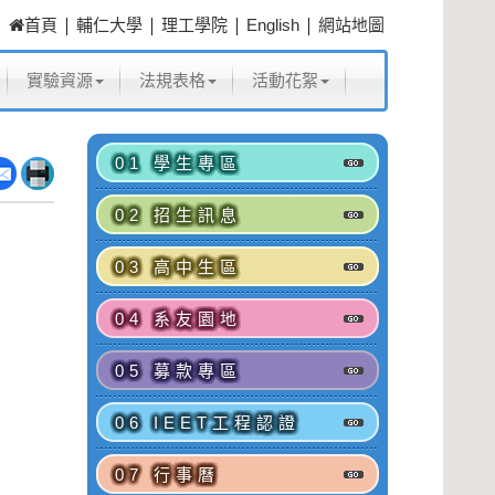
|
|
|
|
首頁
輔仁大學
理工學院
English
網站地圖
實驗資源
法規表格
活動花絮
01 學生專區
02 招生訊息
03 高中生區
04 系友園地
05 募款專區
06 IEET工程認證
07 行事曆