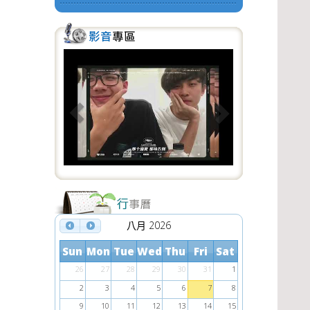
P
N
r
e
e
x
v
t
i
o
u
s
八月 2026
Sun
Mon
Tue
Wed
Thu
Fri
Sat
26
27
28
29
30
31
1
2
3
4
5
6
7
8
9
10
11
12
13
14
15