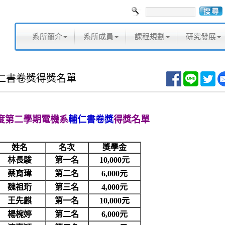
系所簡介
系所成員
課程規劃
研究發展
輔仁書卷獎得獎名單
年度第二學期電機系
輔仁書卷獎
得獎名單
姓名
名次
獎學金
林長駿
第一名
10,000元
蔡育瑋
第二名
6,000元
魏祖珩
第三名
4,000元
王先麒
第一名
10,000元
楊椀婷
第二名
6,000元