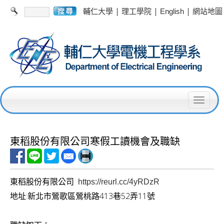
|
|
|
輔仁大學
理工學院
English
網站地圖
T
o
g
東稻股份有限公司寒假工讀機會及職缺
g
l
東稻股份有限公司
https://reurl.cc/4yRDzR
e
地址:新北市鶯歌區鶯桃路413巷52弄11號
n
a