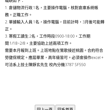
職缺如下：
v
1. 倉儲物流行政:1名，主要操作電腦，核對倉庫系統帳
i
務。正職工作。
g
2. 單據輸入人員:1名，操作電腦，目前計時，3月後可能轉
a
正。
t
3. 寒假工讀生:2名，工作時段0900-18:00，工作期
i
間:1/18~2/8，主要協助上述兩項工作。
需要本月報到上班。上班地點在鶯歌接近桃園。合約符合
o
勞健保規定。應屆畢業，高年級皆可。必須會操作excel。
n
可洽系上技士陳錚玄先生 校內分機3787 SF550