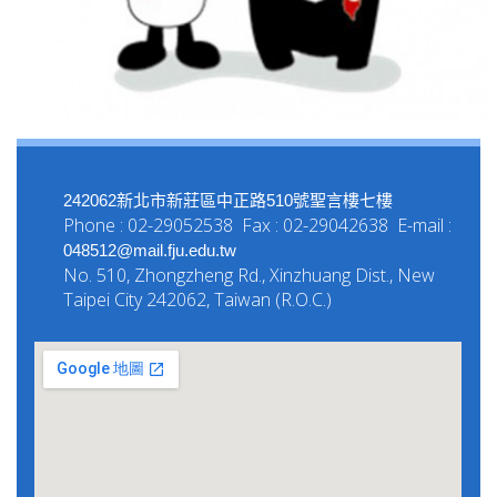
242062新北市新莊區中正路510號聖言樓七樓
Phone : 02-29052538 Fax : 02-29042638 E-mail :
048512@mail.fju.edu.tw
No. 510, Zhongzheng Rd., Xinzhuang Dist., New
Taipei City 242062, Taiwan (R.O.C.)