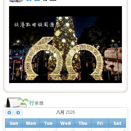
P
N
r
e
e
x
v
t
i
o
u
s
八月 2026
Sun
Mon
Tue
Wed
Thu
Fri
Sat
26
27
28
29
30
31
1