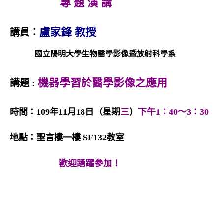
專 題 演 講
v
i
盧家鋒
教授
講員：
g
國立陽明大學生物醫學影像暨放射科學系
a
t
機器學習於醫學影像之應用
講題
:
i
o
時間：
109
年11月18日（星期
三
）
下午
1
：
40
～
3
：
30
n
地點：聖言樓一樓
SF132
教室
歡迎踴躍參加！