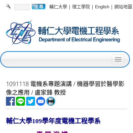
|
|
|
輔仁大學
理工學院
English
網站地圖
T
o
g
1091118 電機系專題演講 / 機器學習於醫學影
g
像之應用 / 盧家鋒 教授
l
e
n
輔仁大學
109
學年度電機工程學系
a