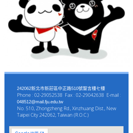
242062新北市新莊區中正路510號聖言樓七樓
Phone : 02-29052538 Fax : 02-29042638 E-mail :
048512@mail.fju.edu.tw
No. 510, Zhongzheng Rd., Xinzhuang Dist., New
Taipei City 242062, Taiwan (R.O.C.)