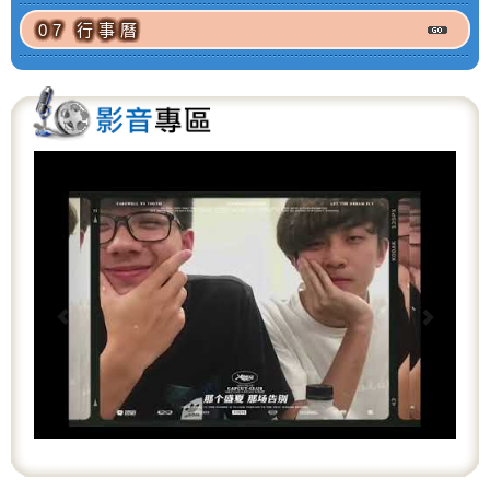
07 行事曆
P
N
r
e
e
x
v
t
i
o
u
s