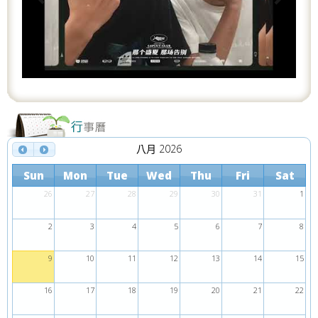
o
u
s
八月 2026
Sun
Mon
Tue
Wed
Thu
Fri
Sat
26
27
28
29
30
31
1
2
3
4
5
6
7
8
9
10
11
12
13
14
15
16
17
18
19
20
21
22