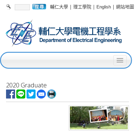
|
|
|
輔仁大學
理工學院
English
網站地圖
T
o
g
2020 Graduate
g
l
e
n
a