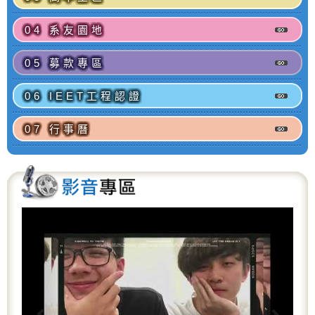
04 系友園地
05 募款專區
06 IEET工程認證
07 行事曆
P
N
r
e
e
x
v
t
i