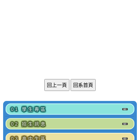
v
i
g
a
t
i
o
n
01 學生專區
02 招生訊息
03 高中生區