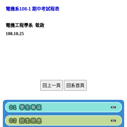
v
電機系108-1 期中考試程表
i
g
電機工程學系 敬啟
a
108.10.25
t
i
o
n
01 學生專區
02 招生訊息