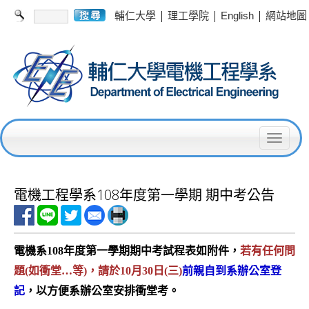
|
|
|
輔仁大學
理工學院
English
網站地圖
T
o
g
電機工程學系108年度第一學期 期中考公告
g
l
電機系108年度第一學期期中考試程表如附件，
若有任何問
e
題(如衝堂…等)，請於10月30日(三)
前親自到系辦公室登
n
記
，以方便系辦公室安排衝堂考。
a