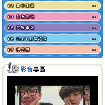
03 高中生區
04 系友園地
05 募款專區
06 IEET工程認證
07 行事曆
P
N
r
e
e
x
v
t