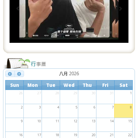
i
o
u
s
八月 2026
Sun
Mon
Tue
Wed
Thu
Fri
Sat
26
27
28
29
30
31
1
2
3
4
5
6
7
8
9
10
11
12
13
14
15
16
17
18
19
20
21
22