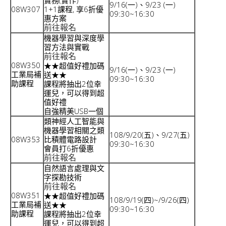
實務(實作)
9/16(一)、9/23 (一)
08W307
1+1課程, 享6折優
09:30~16:30
惠方案
前往報名
機器學習與深度學
習方法與實戰
前往報名
08W350
★★超值好禮加碼
9/16(一)、9/23 (一)
工業局補
送★★
09:30~16:30
助課程
課程將抽出2位幸
運兒，可以得到超
值好禮
自強精美USB一個
類神經人工智能與
機器學習相關之類
108/9/20(五)、9/27(五)
08W353
比積體電路設計
09:30~16:30
會員打6折優惠
前往報名
自然語言處理與文
字探勘技術
前往報名
08W351
★★超值好禮加碼
108/9/19(四)~/9/26(四)
工業局補
送★★
09:30~16:30
助課程
課程將抽出2位幸
運兒，可以得到超