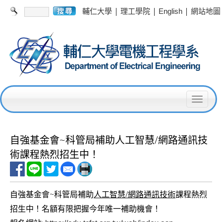
|
|
|
輔仁大學
理工學院
English
網站地圖
T
o
g
自強基金會~科管局補助人工智慧/網路通訊技
g
術課程熱烈招生中！
l
e
自強基金會~科管局補助
人工智慧/網路通訊技術
課程熱烈
n
招生中！名額有限把握今年唯一補助機會！
a