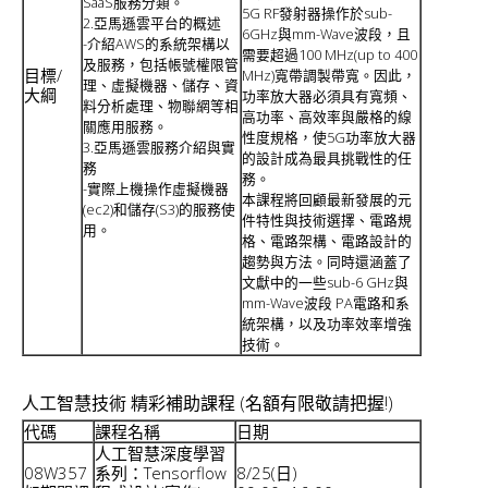
SaaS服務分類。
5G RF發射器操作於sub-
2.亞馬遜雲平台的概述
6GHz與mm-Wave波段，且
-介紹AWS的系統架構以
需要超過100 MHz(up to 400
及服務，包括帳號權限管
目標/
MHz)寬帶調製帶寬。因此，
理、虛擬機器、儲存、資
大綱
功率放大器必須具有寬頻、
料分析處理、物聯網等相
高功率、高效率與嚴格的線
關應用服務。
性度規格，使5G功率放大器
3.亞馬遜雲服務介紹與實
的設計成為最具挑戰性的任
務
務。
-實際上機操作虛擬機器
本課程將回顧最新發展的元
(ec2)和儲存(S3)的服務使
件特性與技術選擇、電路規
用。
格、電路架構、電路設計的
趨勢與方法。同時還涵蓋了
文獻中的一些sub-6 GHz與
mm-Wave波段 PA電路和系
統架構，以及功率效率增強
技術。
人工智慧技術 精彩補助課程 (名額有限敬請把握!)
代碼
課程名稱
日期
人工智慧深度學習
08W357
系列：Tensorflow
8/25(日)