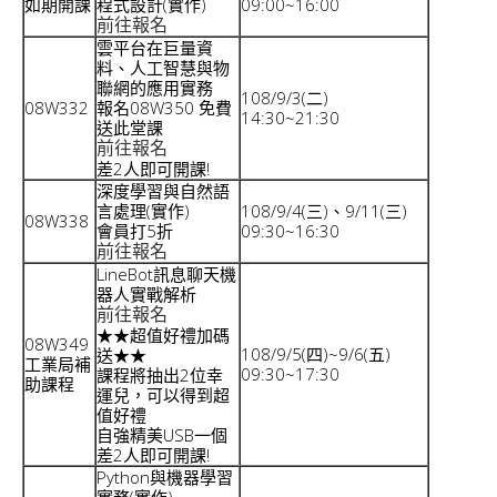
如期開課
程式設計(實作)
09:00~16:00
前往報名
雲平台在巨量資
料、人工智慧與物
聯網的應用實務
108/9/3(二)
08W332
報名08W350 免費
14:30~21:30
送此堂課
前往報名
差2人即可開課!
深度學習與自然語
言處理(實作)
108/9/4(三)、9/11(三)
08W338
會員打5折
09:30~16:30
前往報名
LineBot訊息聊天機
器人實戰解析
前往報名
★★超值好禮加碼
08W349
108/9/5(四)~9/6(五)
送★★
工業局補
09:30~17:30
課程將抽出2位幸
助課程
運兒，可以得到超
值好禮
自強精美USB一個
差2人即可開課!
Python與機器學習