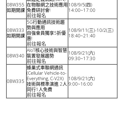
08W355
在物聯網之技術應用
108/9/5(四)
如期開課
免費研討會!
14:00~17:00
前往報名
5G行動通訊技術趨
勢與應用
08W333
108/9/11(三)-10/2(三)
自強會員獨享5折優
如期開課
18:40~21:40
惠!
前往報名
AIoT核心技術與智慧
108/9/21(六)
08W340
裝置發展趨勢
09:30~17:30
前往報名
蜂巢式車聯網通訊
(Cellular Vehicle-to-
Everything, C-V2X)
108/9/21(六)
08W335
技術與標準演進 2人
9:00~16:00
同行1人免費
前往報名