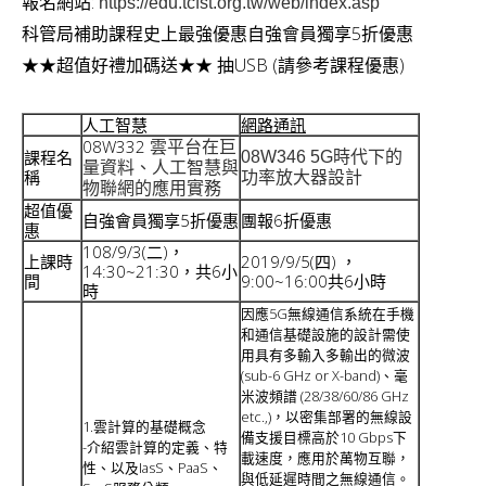
報名網站:
https://edu.tcfst.org.tw/web/index.asp
v
科管局補助課程史上最強優惠自強會員獨享5折優惠
i
★★超值好禮加碼送★★ 抽USB (請參考課程優惠)
g
a
人工智慧
網路通訊
08W332
雲平台在巨
t
課程名
08W346 5G時代下的
量資料、人工智慧與
稱
功率放大器設計
i
物聯網的應用實務
超值優
自強會員獨享5折優惠
團報6折優惠
o
惠
108/9/3(二)，
n
上課時
2019/9/5(四) ，
14:30~21:30，共6小
間
9:00~16:00共6小時
時
因應5G無線通信系統在手機
和通信基礎設施的設計需使
用具有多輸入多輸出的微波
(sub-6 GHz or X-band)、毫
米波頻譜 (28/38/60/86 GHz
etc.,)，以密集部署的無線設
1.雲計算的基礎概念
備支援目標高於10 Gbps下
-介紹雲計算的定義、特
載速度，應用於萬物互聯，
性、以及IasS、PaaS、
與低延遲時間之無線通信。