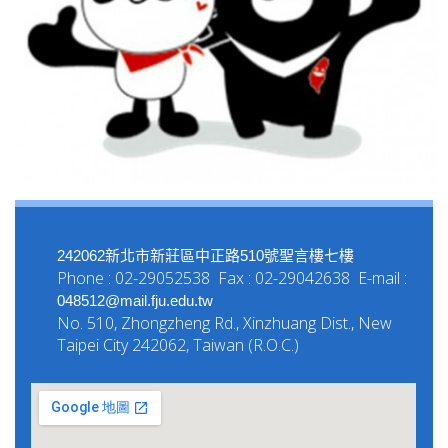
242062新北市新莊區中正路510號聖言樓七樓
Phone : 02-29052538 Fax : 02-29042638 E-mail :
048512@mail.fju.edu.tw
No. 510, Zhongzheng Rd., Xinzhuang Dist., New
Taipei City 242062, Taiwan (R.O.C.)