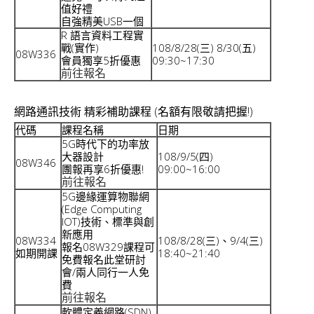
值好禮
自強精美USB一個
R 語言資料工程實
戰(實作)
108/8/28(三) 8/30(五)
08W336
會員獨享5折優惠
09:30~17:30
前往報名
網路通訊技術 精彩補助課程 (名額有限敬請把握!)
代碼
課程名稱
日期
5G時代下的功率放
大器設計
108/9/5(四)
08W346
團報再享6折優惠!
09:00~16:00
前往報名
5G邊緣運算物聯網
(Edge Computing
IOT)技術、標準與創
新應用
08W334
108/8/28(三)、9/4(三)
報名08W329課程可
如期開課
18:40~21:40
免費報名此堂研討
會/兩人同行一人免
費
前往報名
軟體定義網路(SDN)