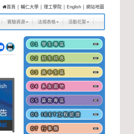
|
|
|
|
首頁
輔仁大學
理工學院
English
網站地圖
實驗資源
法規表格
活動花絮
01 學生專區
02 招生訊息
03 高中生區
04 系友園地
05 募款專區
06 IEET工程認證
07 行事曆