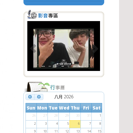
P
N
r
e
e
x
v
t
i
o
u
s
八月 2026
Sun
Mon
Tue
Wed
Thu
Fri
Sat
26
27
28
29
30
31
1
2
3
4
5
6
7
8
9
10
11
12
13
14
15