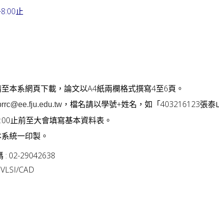
8:00止
至本系網頁下載，論文以A4紙兩欄格式撰寫4至6頁。
，檔名請以學號+姓名，如「403216123張
rrc@ee.fju.edu.tw
午8:00止前至大會填寫基本資料表。
本系統一印製。
 02-29042638
SI/CAD