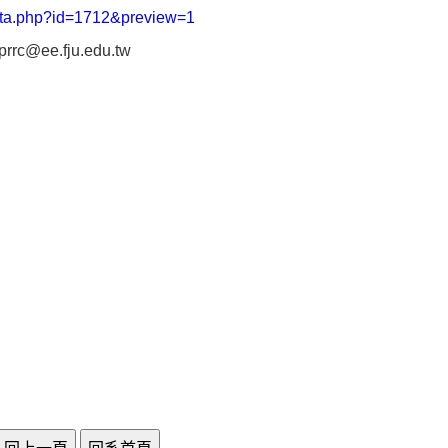
data.php?id=1712&preview=1
rrc@ee.fju.edu.tw