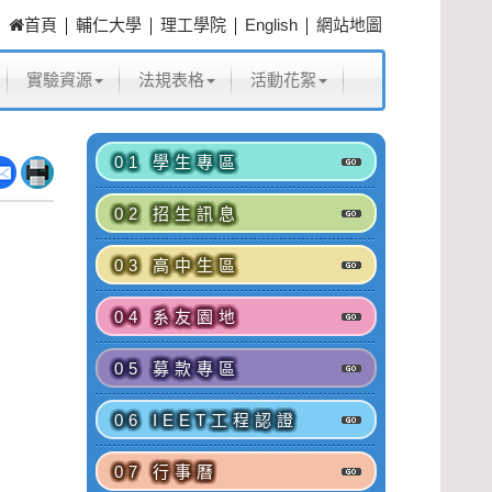
|
|
|
|
首頁
輔仁大學
理工學院
English
網站地圖
實驗資源
法規表格
活動花絮
01 學生專區
02 招生訊息
03 高中生區
04 系友園地
05 募款專區
06 IEET工程認證
07 行事曆