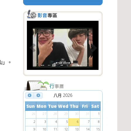
P
N
r
e
e
x
v
t
i
泰山」。
o
u
s
八月 2026
Sun
Mon
Tue
Wed
Thu
Fri
Sat
26
27
28
29
30
31
1
2
3
4
5
6
7
8
9
10
11
12
13
14
15