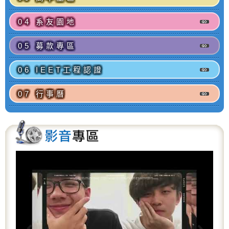
04 系友園地
05 募款專區
06 IEET工程認證
07 行事曆
P
N
r
e
e
x
v
t
i