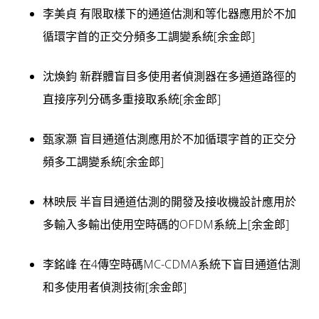
v
李美貞 有限取樣下的通道估測和等化器應用於不加
i
循環字首的正交分頻多工調變系統[余金郎]
g
沈煥鈞 新群體盲目多使用者偵測器在多通道路徑的
a
直接序列分碼多重接取系統[余金郎]
t
i
甄家灝 盲目通道估測應用於不加循環字首的正交分
o
頻多工調變系統[余金郎]
n
林映辰 半盲目通道估測的開發及接收機設計應用於
多輸入多輸出使用空時碼的OFDM系統上[余金郎]
李銘峰 在4傳空時碼MC-CDMA系統下盲目通道估測
和多使用者偵測技術[余金郎]