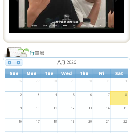
o
u
s
八月 2026
Sun
Mon
Tue
Wed
Thu
Fri
Sat
26
27
28
29
30
31
1
2
3
4
5
6
7
8
9
10
11
12
13
14
15
16
17
18
19
20
21
22