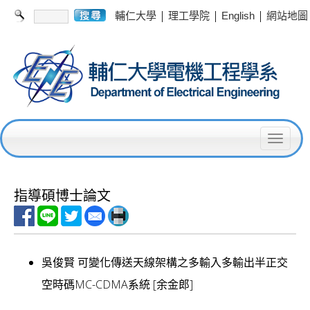
|
|
|
輔仁大學
理工學院
English
網站地圖
T
o
g
指導碩博士論文
g
l
e
吳俊賢 可變化傳送天線架構之多輸入多輸出半正交
n
空時碼MC-CDMA系統 [余金郎]
a