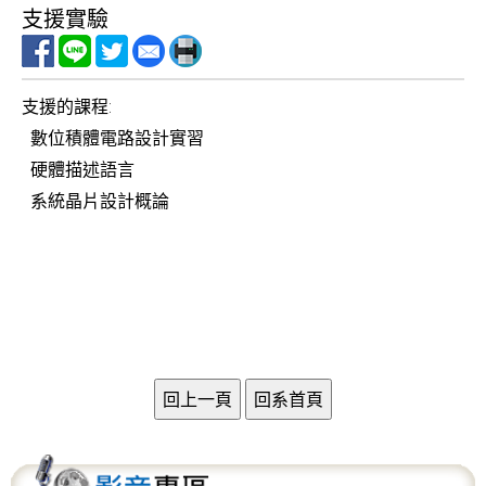
支援實驗
v
i
g
支援的課程:
a
數位積體電路設計實習
t
硬體描述語言
i
系統晶片設計概論
o
n