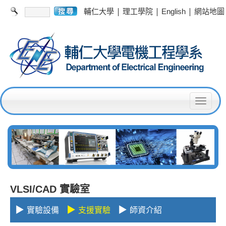
|
|
|
輔仁大學
理工學院
English
網站地圖
T
o
g
g
l
e
VLSI/CAD 實驗室
n
▶
▶
▶
實驗設備
支援實驗
師資介紹
a