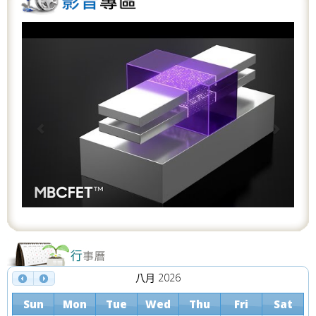
P
N
r
e
e
x
v
t
i
o
u
s
八月 2026
Sun
Mon
Tue
Wed
Thu
Fri
Sat