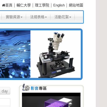
|
|
|
|
首頁
輔仁大學
理工學院
English
網站地圖
實驗資源
法規表格
活動花絮
day
P
N
r
e