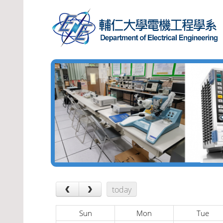
‹
›
today
Sun
Mon
Tue