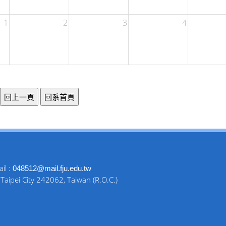
1
2
3
4
il :
048512@mail.fju.edu.tw
aipei City 242062, Taiwan (R.O.C.)