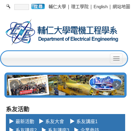
|
|
|
輔仁大學
理工學院
English
網站地圖
T
o
g
g
l
e
系友活動
n
▶
▶
▶
最新活動
系友大會
系友講座1
a
▶
▶
▶
系友講座2
系友講座3
企業參訪