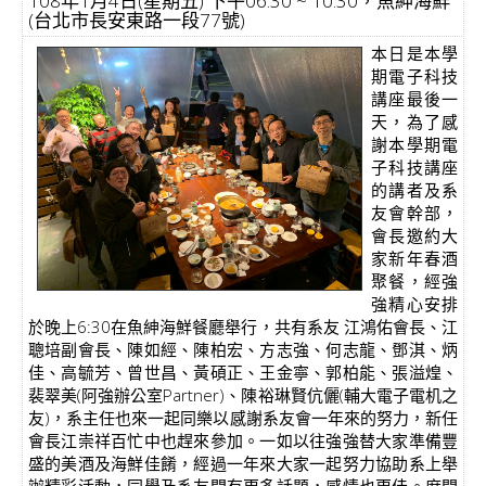
108年1月4日(星期五) 下午06:30 ~ 10:30，魚紳海鮮
(台北市長安東路一段77號)
本日是本學
期電子科技
講座最後一
天，為了感
謝本學期電
子科技講座
的講者及系
友會幹部，
會長邀約大
家新年春酒
聚餐，經強
強精心安排
於晚上6:30在魚紳海鮮餐廳舉行，共有系友 江鴻佑會長、江
聰培副會長、陳如經、陳柏宏、方志強、何志龍、鄧淇、炳
佳、高毓芳、曾世昌、黃碩正、王金寧、郭柏能、張溢煌、
裴翠美(阿強辦公室Partner)、陳裕琳賢伉儷(輔大電子電机之
友)，系主任也來一起同樂以感謝系友會一年來的努力，新任
會長江崇祥百忙中也趕來參加。一如以往強強替大家準備豐
盛的美酒及海鮮佳餚，經過一年來大家一起努力協助系上舉