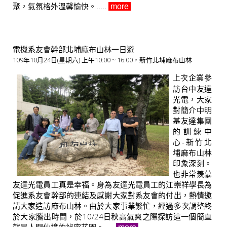
聚，氣氛格外溫馨愉快。​.....
more
電機系友會幹部北埔麻布山林一日遊
109年10月24日(星期六) 上午10:00 ~ 16:00，新竹北埔麻布山林
上次企業參
訪台中友達
光電，大家
對簡介中明
基友達集團
的訓練中
心-新竹北
埔麻布山林
印象深刻。
也非常羨慕
友達光電員工真是幸福。身為友達光電員工的江崇祥學長為
促進系友會幹部的連結及感謝大家對系友會的付出，熱情邀
請大家造訪麻布山林。由於大家事業繁忙，經過多次調整終
於大家騰出時間，於10/24日秋高氣爽之際探訪這一個簡直