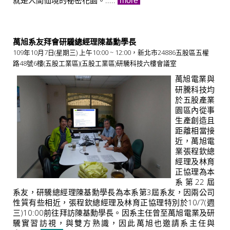
就是人間仙境的祕密花園。.....
more
萬旭系友拜會研驣總經理陳基勳學長
109年10月7日(星期三) 上午10:00 ~ 12:00，新北市24886五股區五權
路48號6樓(五股工業區)(五股工業區)研驣科技六樓會議室
萬旭電業與
研騰科技均
於五股產業
園區內從事
生產創造且
距離相當接
近，萬旭電
業張程欽總
經理及林育
正協理為本
系第22屆
系友，研驣總經理陳基勳學長為本系第3屆系友，因兩公司
性質有些相近，張程欽總經理及林育正協理特別於10/7(週
三)10:00前往拜訪陳基勳學長。因系主任曾至萬旭電業及研
驣實習訪視，與雙方熟識，因此萬旭也邀請系主任與