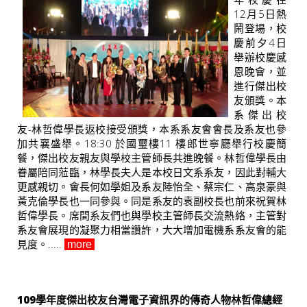
12月5日熱
鬧登場，校
慶前夕4日
舉辦校慶感
恩晚會，並
進行傑出校
友頒獎。本
系傑出校
友-林哲偉學長返校接受頒獎，本系系友會會長及系友也參
加共襄盛舉。18:30 於國璽樓11 樓郎世寧廳舉行校慶簡
餐，傑出校友親友與學校主管師長共進晚餐。林哲偉學長由
眷屬陪同蒞臨，林學長夫人是本校日文系系友，因此對輔大
更感親切。會長何如學姐及系友陸怡全、蔡宗仁、高泉豪與
黃克倫學長也一同參與。同是系友的袁副校長也前來祝賀林
哲偉學長。席間系友們也與學校主管師長交流熱絡，主管對
系友會展現的凝聚力相當讚許，大大增加電機系系友會的能
見度。.....
more
109學年度傑出校友台灣電子資訊界的傳奇人物林哲偉總經