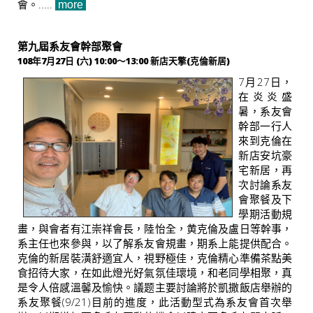
會。.....
more
第九屆系友會幹部聚會
108年7月27日 (六) 10:00～13:00 新店天擎(克倫新居)
7月27日，
在炎炎盛
暑，系友會
幹部一行人
來到克倫在
新店安坑豪
宅新居，再
次討論系友
會聚餐及下
學期活動規
畫，與會者有江崇祥會長，陸怡全，黄克倫及盧日等幹事，
系主任也來參與，以了解系友會規畫，期系上能提供配合。
克倫的新居裝潢舒適宜人，視野極佳，克倫精心準備茶點美
食招待大家，在如此燈光好氣氛佳瓌境，和老同學相聚，真
是令人倍感溫馨及愉快。議题主要討論將於凱撒飯店舉辦的
系友聚餐(9/21)目前的進度，此活動型式為系友會首次舉