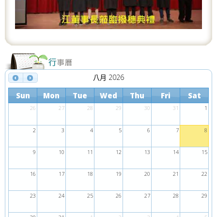
s
八月 2026
Sun
Mon
Tue
Wed
Thu
Fri
Sat
26
27
28
29
30
31
1
2
3
4
5
6
7
8
9
10
11
12
13
14
15
16
17
18
19
20
21
22
23
24
25
26
27
28
29