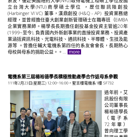
系友，後赴美國紐約大學(NYU)取得電機工程碩士學位及國
立台灣大學(NTU)商學碩士學位 ，歷任聯訊陸創投
(Harbinger VI VC) 董事，漢鼎創投 (H&Q - AP) 投資業務總
經理，並曾經擔任臺大創業創新管理碩士在職專班（EiMBA
企業實務業師。楊學長長期擔任創投基金投資主管逾20年
(1999~至今), 負責國內外新創事業的直接投資業務、投資產
業涵括資訊科技、光電科技、通訊科技、半導體、生技及能
源等 。曾擔任輔大電機系第四任的系友會會長，長期熱心
母校與母系的捐助公益。。...
more
電機系第三屆楊裕德學長積極推動產學合作返母系參觀
111年2月23日(星期三) 12:00~16:00，聖言樓電機系1樓 SF732
過年前，艾
訊股份有限
公司董事長
楊裕德學長
（電子系
72年畢）
曾向理工學