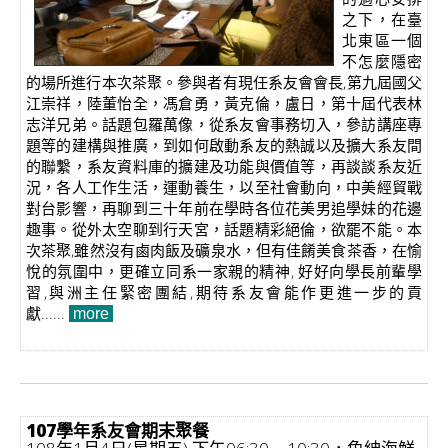
之下，在臺
北東區一個
不怎麼隱密
的場所進行本次茶聚。參與者有現任系友會會長,第九屆國父
江崇祥，陸董怡全，馮倉勇，黃克倫，盧日，第十屆代表林
志洋兄弟。話題包羅萬像，從系友會事務切入，參訪講座專
題等的建構與推廣，到如何啟動系友的熱誠以及擴大系友間
的聯繫，系友資料庫的擴建及功能與價值等，再談談系友近
況，各人工作生活，運動養生，以至社會動向，中美經貿戰
對台影響，再聊到三十年前在學時各位花美男追學妹的花邊
趣事。從外太空聊到行天宮，話題精彩絕倫，欲罷不能。本
次茶聚,雖然沒有鹵肉飯及礦泉水，但有佳餚美食茶香，在愉
悅的氛圍中，更確立同系一家親的精神, 好好向學長前輩學
習,與洲主任緊密團結,期待系友會能作更進一步的貢
獻......
more
107學年系友會期末聚餐