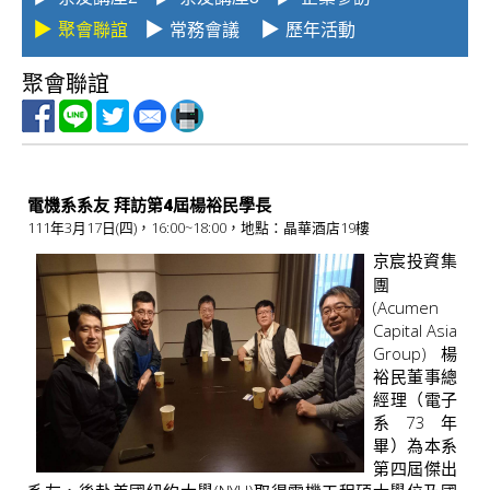
v
▶
▶
▶
聚會聯誼
常務會議
歷年活動
i
聚會聯誼
g
a
t
i
電機系系友 拜訪第4屆楊裕民學長
o
111年3月17日(四)，16:00~18:00，地點：晶華酒店19樓
京宸投資集
n
團
(Acumen
Capital Asia
Group)楊
裕民董事總
經理（電子
系73年
畢）為本系
第四屆傑出