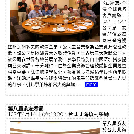
8屆系友-李
濬 全球戰略
客戶總監，
SAP ，SAP
公司是一家
總部位於德
國巴登符騰
堡州瓦爾多夫的軟體企業。公司主營業務為企業資源管理軟
體。該公司是歐洲最大的軟體企業，世界第三大軟體公司。
該公司在世界各地開展業務，李學長特別自中國深圳搭機提
前回來演講，十分難得。由於企業資源管理軟體對企業經營
相當重要。除江聰培學長外，系友會長江鴻佑學長也前來聆
聽。江聰培學長先描述李濬當年的風采並透露些其當年光榮
的往事，引起學弟妹相當大的興趣 ......
more
第八屆系友聚餐
107年4月14日 (六)18:30，台北北海魚村餐廳
第八屆系友
於台北北海