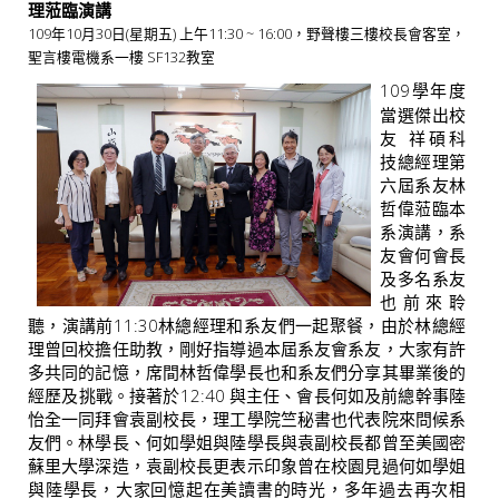
理蒞臨演講
109年10月30日(星期五) 上午11:30 ~ 16:00，野聲樓三樓校長會客室，
聖言樓電機系一樓 SF132教室
109學年度
當選傑出校
友 祥碩科
技總經理第
六屆系友林
哲偉蒞臨本
系演講，系
友會何會長
及多名系友
也前來聆
聽，演講前11:30林總經理和系友們一起聚餐，由於林總經
理曾回校擔任助教，剛好指導過本屆系友會系友，大家有許
多共同的記憶，席間林哲偉學長也和系友們分享其畢業後的
經歷及挑戰。接著於12:40 與主任、會長何如及前總幹事陸
怡全一同拜會袁副校長，理工學院竺秘書也代表院來問候系
友們。林學長、何如學姐與陸學長與袁副校長都曾至美國密
蘇里大學深造，袁副校長更表示印象曾在校園見過何如學姐
與陸學長，大家回憶起在美讀書的時光，多年過去再次相