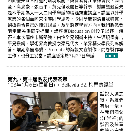
如此優美宜人舒適的瓌境展開。與會者有江崇祥會長，陸怡
全，高泉豪，張吉平，黄克倫及盧日等幹事。討論議题首先
是本學期為大一大二同學舉辦的職涯規畫講座。講座以升學
就業的各個面向來引導同學思考，令同學能認清自我特質，
選擇適合自己的職涯规畫，及早選定學習方向。我們將派發
隨堂問卷供同学提問，講座有Discussion 时段予以逐一解
答。本次講座卡斯堅強，由怡全兄領銜主持，生涯規畫有吉
平兄擔綱，學術界高教授泉豪兄代表，業界精英學長列席解
答。前期準備聯繫，Promote的海報文宣製作，問卷製作等
工作，也分工妥當。講座暫定於3月27日舉辦 .......
more
第九，第十屆系友代表茶聚
108年1月6日(星期日) ，Bellavita B2, 梅門食踐堂
話說大選之
後，系友們
有約一聚。
在我們國父
(江崇祥)的
號召及陸董
的適心安排