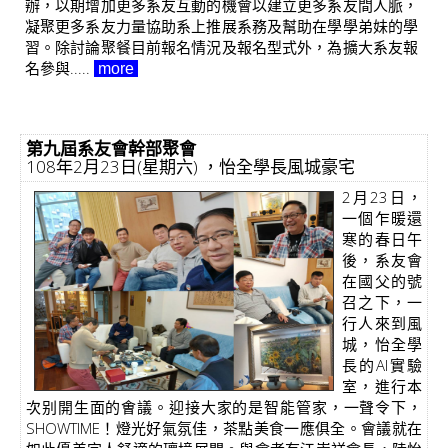
辦，以期增加更多系友互動的機會以建立更多系友間人脈，
凝聚更多系友力量協助系上推展系務及幫助在學學弟妹的學
習。除討論聚餐目前報名情況及報名型式外，為擴大系友報
名參與.....
more
第九屆系友會幹部聚會
108年2月23日(星期六) ，怡全學長風城豪宅
2月23日，
一個乍暖還
寒的春日午
後，系友會
在國父的號
召之下，一
行人來到風
城，怡全學
長的AI實驗
室，進行本
次别開生面的㑹議。迎接大家的是智能管家，一聲令下，
SHOWTIME！燈光好氣氛佳，茶點美食一應俱全。會議就在