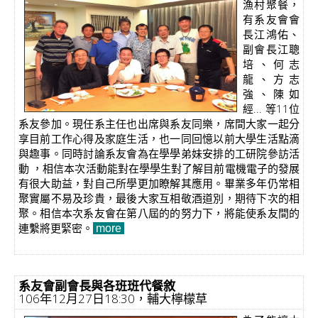
漁村聚餐，
有系友會會
長江鴻佑、
副會長江聰
培、何志
龍、方志
強、陳如
經... 等11位
系友參加。現任系主任也出席與系友同樂，席間大家一起分
享目前工作心得及家庭生活，也一同回憶以前大學生活點滴
與趣事。同時討論系友會為在學學弟妹安排的工研院參訪活
動 ，相信本次活動能對在學學生對了解目前電機電子的發展
有很大助益，對自己所學更加瞭解其應用。畢業多年仍常相
聚實屬不易及珍貴，最後大家互相敬酒道別，期待下次的相
聚。相信本次系友會在第八屆的的努力下，將能使系友間的
連繫將更緊密。
​more
系友會副會長與各班班代餐敘
106年12月27日18:30，輔大檸檬草