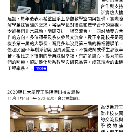
院提出產學
合作與支持
新實驗大樓
建設，於年後表示希望回系上參觀教學空間與設備，實際瞭
解學弟妹實驗的需求。裕德學長對後輩和產學合作的重視，
令師長們非常感動，隨即安排一場交流會，一同討論雙方合
作的方向。多位師長及系友參與交流會，袁正泰副校長是電
機系第一屆的大學長，看見多年沒見第三屆的楊裕德學弟，
憶起民國66年創系初期因資源匱乏，不論教師或學生都很辛
苦，相比之下後期的學弟妹很幸福，有許多熱心、優秀前輩
們的照顧，協助優化母系教學與研究品質，成就現今的電機
工程學系。...
more
2020輔仁大學理工學院傑出校友聚餐
110年1月4日下午 6:30~8:30，台北福華飯店
為促進理工
傑出校友間
的交流及與
學校的連
結，理工學