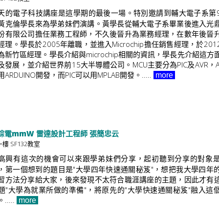
天的電子科技講座是這學期的最後一場。特別邀請到輔大電子系第
黃克倫學長來為學弟妹們演講。黃學長從輔大電子系畢業後進入光
份有限公司擔任業務工程師，不久後晉升為業務經理，在數年後晉
經理。學長於2005年離職，並進入Microchip擔任銷售經理，於201
為新竹區經理。學長介紹與microchip相關的資訊，學長先介紹這方
及發展，並介紹世界前15大半導體公司。MCU主要分為PIC及AVR，A
用ARDUINO開發，而PIC可以用MPLAB開發。.....
more
科綜電mmW 雷達設計工程師 張簡忠云
一樓 SF132教室
高興有這次的機會可以來跟學弟妹們分享，起初聽到分享的對象
，第一個想到的題目是"大學四年快速通關秘笈"，想把我大學四年
習方法分享給大家，後來發現不太符合職涯講座的主題，因此才有
題"大學為就業所做的準備"，將原先的"大學快速通關秘笈"融入這
.....
more