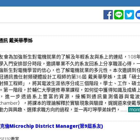
冠通訊 戴美華學姊
友會為加強新生對電機就業的了解及年輕系友與系上的連結，108
學入門安排部分時段，邀請畢業不久的系友回系上分享職涯心得，
強新生對電機學習的信心，也了解電機就業的多元性。本次邀請到
冠通訊擔任射頻硬體設計工程師的第36屆 戴美華學姊，主講「碩
射頻工程師」，將其電波生涯依序分成三個階段，學士、工作、碩
。第一階段，於輔仁大學選修專業課程，如何從中獲得知識及成績
，進一步透過系上豐富的資源，接觸到通訊量測儀器與電波
chamber），將課本的理論解釋於實驗現象與驗證，娓娓道來使戴
動力與興趣、選擇求職方向的過程，並一再叮嚀學弟妹們，
.....
mor
rochip District Manager(第9屆系友)
SF132教室