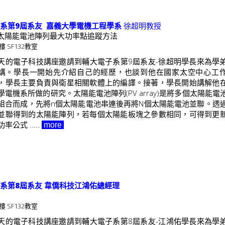
機系第9屆系友 嘉義大學電機工程學系
徐超明教授
太陽能電池陣列最大功率點追蹤方法
樓 SF132教室
天的電子科技講座邀請到輔大電子系第9屆系友-徐超明學長來為學
講。學長一開始先介紹自己的經歷，也談到他在國家太空中心工
，學長主要負責與衛星相關軟體上的編譯。接著，學長開始講解他
學電機系所做的研究。太陽能電池陣列(PV array)是將多個太陽能電
組合而成，先將n個太陽能電池串連後再將N個太陽能電池並聯。透
並聯得到的太陽能陣列，若每個太陽能板塊之參數相同，可得到更
率公式 .....
more
機系第8屆系友 韋僑科技江鴻佑總經理
樓 SF132教室
天的電子科技講座邀請到輔大電子系第8屆系友-江鴻佑學長來為學