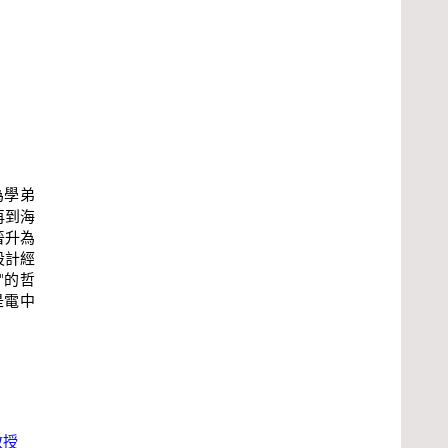
為學弟
再到海
晉升為
設計經
"的哲
是電中
教授