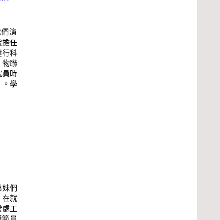
我們演
院擔任
健行科
、物聯
究員時
」。學
弟妹們
。在就
發處工
模範員