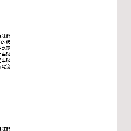
弟妹們
作的狀
在嘉義
池串聯
過串聯
新電流
弟妹們