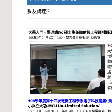
系友講座3
大學入門 - 學涯講座: 碩士生兼職射頻工程師/華
108年9月24日 (二) 10:00，聖言樓電機系SF132教室
系
大
增
華
職
述
就
（
發
108學年度第十四次電機工程學系電子科技講座: 黃克倫Mic
小兵立大功-MCU Un-Limited Solution/
108年1月3日(星期三) 下午01:40 ~ 3:30，聖言樓電機系一樓 