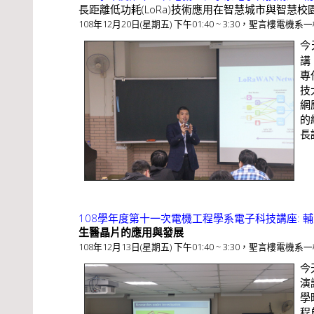
長距離低功耗(LoRa)技術應用在智慧城市與智慧校
108年12月20日(星期五) 下午01:40 ~ 3:30，聖言樓電機系一
今
講
專
技
網
的
長
108學年度第十一次電機工程學系電子科技講座: 
生醫晶片的應用與發展
108年12月13日(星期五) 下午01:40 ~ 3:30，聖言樓電機系一
今
演
學
程