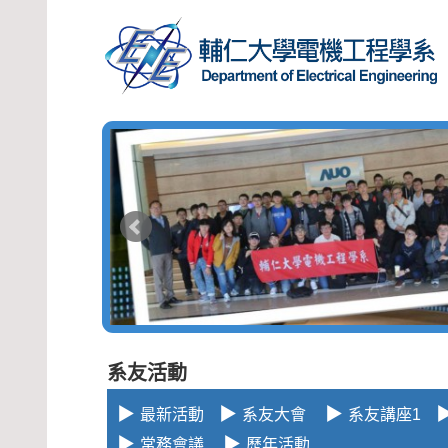
系友活動
▶
▶
▶
最新活動
系友大會
系友講座1
▶
▶
常務會議
歷年活動