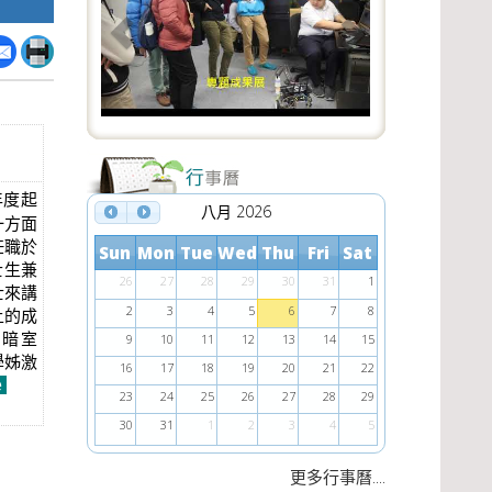
e
x
v
t
i
o
u
s
年度起
八月 2026
一方面
任職於
Sun
Mon
Tue
Wed
Thu
Fri
Sat
士生兼
26
27
28
29
30
31
1
士來講
2
3
4
5
6
7
8
上的成
暗室
9
10
11
12
13
14
15
學姊激
16
17
18
19
20
21
22
e
23
24
25
26
27
28
29
30
31
1
2
3
4
5
....
更多行事曆