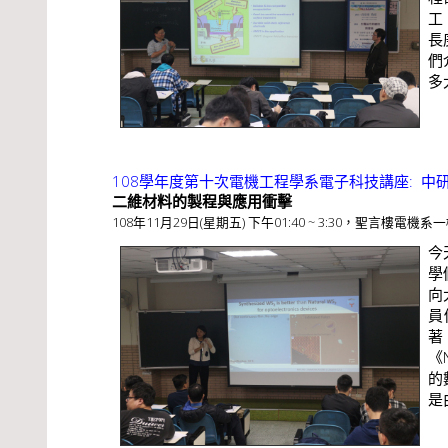
工
長
們
多
108學年度第十次電機工程學系電子科技講座: 
二維材料的製程與應用衝擊
108年11月29日(星期五) 下午01:40 ~ 3:30，聖言樓電機系一
今
學
向
員
著
《
的
是