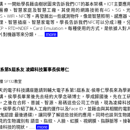
講。一開始學長藉由樹狀圖來告訴我們IOT的基本架構。IOT主要應
醫療、智慧家庭及智慧工廠。其使用的網路技術有4G、5G、
PS、WIFI、NFC等。再發展出一些感測物件，像是智慧照明、感應器
理、智慧插座、智慧家電等。學長告訴我們NFC可以分成3種，
LCP、RTD+NDEF、Card Emulation。每種使用的方式，是依據人
片對機器等來分類，.....
more
機系第5屆系友 凌緯科技董事長侯尊仁
樓 SF132教室
天的電子科技講座邀請到輔大電子系第5屆系友-侯尊仁學長來為學
講。侯學長畢業後先去紐約大學念碩博士，學成歸國後，先在工
，之後在合邦、普誠、智源、易碼這些公司工作過，現為凌緯科
。侯學長介紹了無人工廠的運作以及Face ID，並藉由與其相關的電
神鬼認證:最後通碟)，讓同學了解這些技術的應用。同時也談到生物
見的生物識別有:語音、指紋、人臉、虹膜、視網膜、指靜脈等。接
陸科技的現狀，.....
more