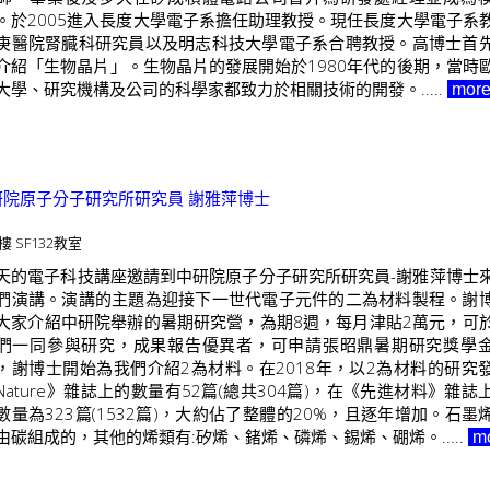
。於2005進入長度大學電子系擔任助理教授。現任長度大學電子系
庚醫院腎臓科研究員以及明志科技大學電子系合聘教授。高博士首
介紹「生物晶片」。生物晶片的發展開始於1980年代的後期，當時
大學、研究機構及公司的科學家都致力於相關技術的開發。.....
mor
中研院原子分子研究所研究員 謝雅萍博士
樓 SF132教室
天的電子科技講座邀請到中研院原子分子研究所研究員-謝雅萍博士
們演講。演講的主題為迎接下一世代電子元件的二為材料製程。謝
大家介紹中研院舉辦的暑期研究營，為期8週，每月津貼2萬元，可
們一同參與研究，成果報告優異者，可申請張昭鼎暑期研究獎學
，謝博士開始為我們介紹2為材料。在2018年，以2為材料的研究
Nature》雜誌上的數量有52篇(總共304篇)，在《先進材料》雜誌
數量為323篇(1532篇)，大約佔了整體的20%，且逐年增加。石墨
由碳組成的，其他的烯類有:矽烯、鍺烯、磷烯、錫烯、硼烯。.....
m