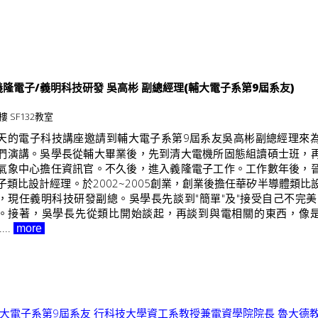
隆電子/義明科技研發 吳高彬 副總經理(輔大電子系第9屆系友)
樓 SF132教室
天的電子科技講座邀請到輔大電子系第9屆系友吳高彬副總經理來
們演講。吳學長從輔大畢業後，先到清大電機所固態組讀碩士班，
氣象中心擔任資訊官。不久後，進入義隆電子工作。工作數年後，
子類比設計經理。於2002~2005創業，創業後擔任華矽半導體類比
，現任義明科技研發副總。吳學長先談到"簡單"及"接受自己不完美
。接著，吳學長先從類比開始談起，再談到與電相關的東西，像
...
more
輔大電子系第9屆系友 行科技大學資工系教授兼電資學院院長 魯大德