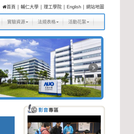
|
|
|
|
首頁
輔仁大學
理工學院
English
網站地圖
實驗資源
法規表格
活動花絮
P
N
r
e