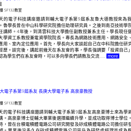
園
樓 SF132教室
天的電子科技講座邀請到輔大電子系第9屆系友魯大德教授來為
。魯學長曾在中山科學研究院擔任助理研究員。之後到南亞技術學
任講師。4年後，到清雲科技大學擔任副教授兼系主任。學長現任
大學資工系教授兼電資學院院長。專長為網路技術應用、網路安全
應用、室內定位應用。首先，學長向大家談起自己在中科院擔任研
經歷。談完後，講起前幾天在系友會的事，學長強調要「投資自己
認為學生們在系友會時，可以多向學長們請教及交流.....
more
輔大電子系第9屆系友 長庚大學電子系 高泉豪教授
樓 SF132教室
天的電子科技講座邀請到輔大電子系第9屆系友高泉豪博士來為學
講。高泉豪博士從輔大畢業後選擇繼續升學，並成功取得博士學位
時，曾在台積電積體電路公司研究開發及矽成積體電路公司擔任研
師。畢業後沒多久在矽成積體電路公司晉升為研發處經理並成為