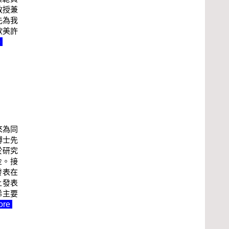
教授兼
先為我
歐美許
e
來為同
博士先
於研究
金。接
發表在
上發表
烯主要
ore