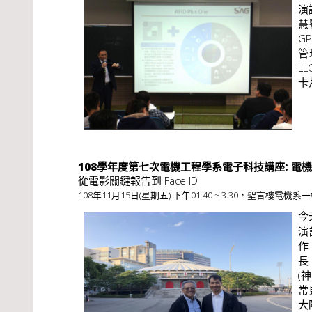
演
慧
G
管
L
卡
108學年度第七次電機工程學系電子科技講座: 電
從電影關鍵報告到 Face ID
108年11月15日(星期五) 下午01:40 ~ 3:30，聖言樓電機系一
今
演
作
長
(
常
大