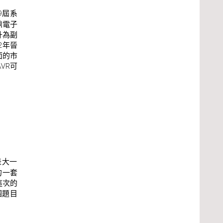
9屆系
鼎電子
升為副
2年晉
面的市
VR可
是大一
的一套
這次的
個題目