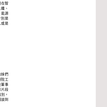
用在智
光纖、
、能源
分別是
對人或是
弟妹們
研院工
技董事
影片段
識別，
著談到