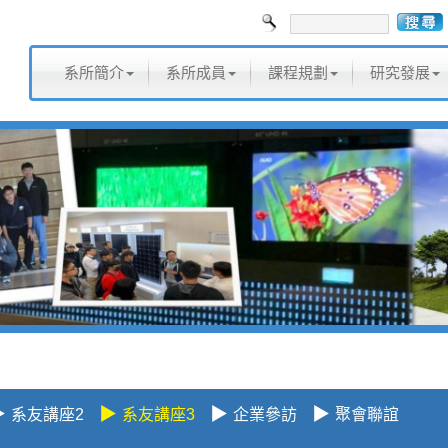
系所簡介
系所成員
課程規劃
研究發展
▶
▶
▶
▶
系友講座2
系友講座3
企業參訪
聚會聯誼