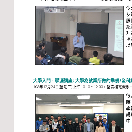
今
友
股
總
升
場
以
大學入門 - 學涯講座: 大學為就業所做的準備/全
108年12月24日(星期二) 上午10:10 ~ 12:00，聖言樓電機系
很
時
學
講
中。