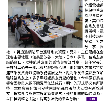
介紹電機系
網站中系友
園地專區內
容，其中包
含系友會組
織架構、電
子科技講座
記錄、系友
分享園
地…，祈透過網站平台連結系友資源。另外，主任建議在全
球各主要地區（如美國矽谷、大陸、日本）尋覓一位系友為
聯絡窗口，以連結系友間的感情與資源共享。 卸任會長江
崇祥分享過去一年以來的經驗與心得，他建議系友會除持續
連結系友資源以協助系務發展之外，應將系友會焦點放在加
強服務系友上，多多舉辦讓系友有感的活動。今年原訂系友
餐會因參與人數不踴躍而無法成行，明年的形式勢必有所調
整，本屆會長何如已安排由許栢森與張簡忠云號召新銳系
友，根據專長與專業設定餐會形式，連結相關的學長資源，
以目標明確之主題，提高系友們的參與意願。.....
more