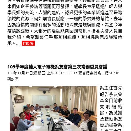
性。張寶峻學長在機械相關領域從業，經驗相當豐富，在未
來例如企業參訪等議題更可發揮。龍學長表示透過年輕人與
學長姐的交流，人脈的連結，認識更多的產業新進甚至是跨
領域的資源。何如前會長感謝下一屆的學弟妹的幫忙，去年
因為疫情的關係有很多的活動取消或是規模刪減，希望今年
疫情趨緩後，大部分的活動能夠回歸常軌。接著與會人員自
我介紹，希望新舊任幹部互相認識，互相協助完成經驗傳
承。....
more
109學年度輔大電子電機系友會第三次常務委員會議
109年11月15日(星期五) 上午9:30 ~ 11:30，聖言樓電機系一樓SF736
研討室
系主任首先
報告系友會
基金目前收
支明細結
餘，為感謝
及鼓勵系友
贊助捐款系