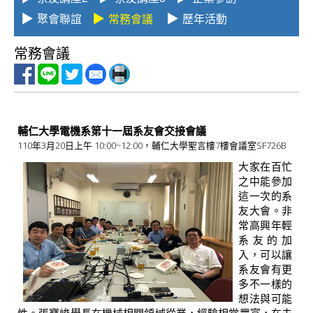
v
▶
▶
▶
聚會聯誼
常務會議
歷年活動
i
常務會議
g
a
t
i
輔仁大學電機系第十一屆系友會交接會議
o
110年3月20日上午 10:00~12:00，輔仁大學聖言樓7樓會議室SF726B
大家在百忙
n
之中能參加
這一次的系
友大會。非
常高興年輕
系友的加
入，可以讓
系友會有更
多不一樣的
想法與可能