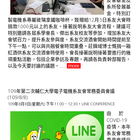
友會基金及
系所發展基
金，特別訂
製電機系專屬玻璃拿鐵咖啡杯，致贈給12月5日系友大會時
捐款1000元以上的系友。接著說明系友大會流程，建議可
特別邀請各屆系學會長、傑出系友校友等參加，增加系友大
會號召力，提升系友參與度。系友交流酒會開始時間提前至
下午一點，可以與共融餐會時間重叠。莊鋒域博士慨捐一箱
紅酒供系友交流酒會時使用。會長接著說明接著要進行的幾
項重點活動，包括企業參訪及專題，再請各負責幹部報告，
以及今天要討論的議題，​.....
more
109年第二次輔仁大學電子電機系友會常務委員會議
(109/8/8)
109年8月8日(星期六) 下午11:00 ~ 12:30，LINE CONFERENCE
由於
COVID-19
疫情，本年
系友會常務
委員會議尚