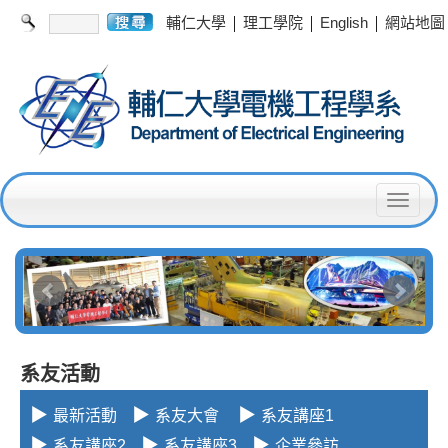
|
|
|
輔仁大學
理工學院
English
網站地圖
T
o
g
g
l
e
系友活動
n
▶
▶
▶
最新活動
系友大會
系友講座1
a
▶
▶
▶
系友講座2
系友講座3
企業參訪