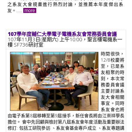
之系友大會規畫進行熱烈討論，並推薦本年度傑出系
友。.....
more
107學年度輔仁大學電子電機系友會常務委員會議
107年11月3日(星期六) 上午10:00，聖言樓電機系一
樓 SF736研討室
時間很快，
12/8校慶將
至，已是系
友相聚的時
刻，本次常
務委員會議
主要討論系
友大會相關
事宜。同時
系友會也將
由電子系第8屆移轉至第9屆接手，新任會長將由江崇祥學長
擔任。 會中先回顧與檢討第八屆系友會年度活動及重要辦法
修訂: 包括工研院參訪 、系友會基金專戶成立 、系友專題講