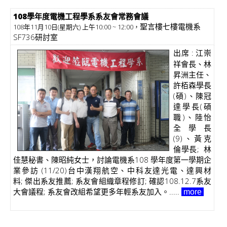
108學年度電機工程學系系友會常務會議
聖言樓七樓電機系
108年11月10日(星期六) 上午10:00 ~ 12:00，
SF736研討室
出席 : 江崇
祥會長、林
昇洲主任、
許栢森學長
(碩)、陳冠
達學長(碩
職)、陸怡
全學長
(9)、黃克
倫學長; 林
佳慧秘書、陳昭純女士，討論電機系108 學年度第一學期企
業參訪 (11/20)台中漢翔航空、中科友達光電、達興材
料; 傑出系友推薦; 系友會組織章程修訂; 確認108.12.7系友
大會議程; 系友會改組希望更多年輕系友加入。.....
more