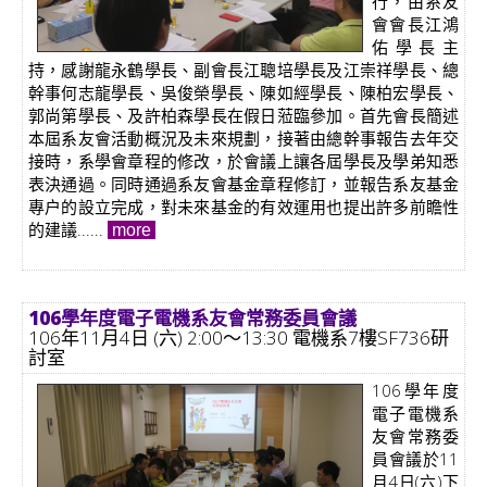
行，由系友
會會長江鴻
佑學長主
持，感謝龍永鶴學長、副會長江聰培學長及江崇祥學長、總
幹事何志龍學長、吳俊榮學長、陳如經學長、陳柏宏學長、
郭尚第學長、及許柏森學長在假日蒞臨參加。首先會長簡述
本屆系友會活動概況及未來規劃，接著由總幹事報告去年交
接時，系學會章程的修改，於會議上讓各屆學長及學弟知悉
表決通過。同時通過系友會基金章程修訂，並報告系友基金
專户的設立完成，對未來基金的有效運用也提出許多前瞻性
的建議......
more
106學年度電子電機系友會常務委員會議
106年11月4日 (六) 2:00～13:30 電機系7樓SF736研
討室
106學年度
電子電機系
友會常務委
員會議於11
月4日(六)下