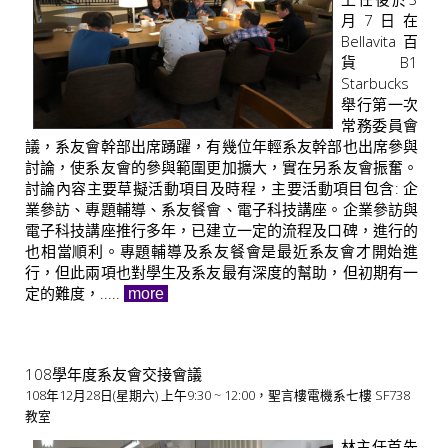
月7日在
Bellavita百
貨B1
Starbucks
舉行第一次
常務委員會
議，系友會幹部出席踴躍，有幾位年輕系友幹部也出席參與
討論，使系友會的參與範圍更加擴大，實在另系友會振奮。
討論內容主要草擬活動項目及時程，主要活動項目包含: 企
業參訪、專題輔導、系友餐會、電子科技講座。企業參訪與
電子科技講座推行多年，已建立一定的流程及口碑，進行的
也相當順利。專題輔導及系友餐會是最近系友會才開始進
行，但此兩項也對學生及系友最有深度的幫助，但初期有一
定的難度，.....
more
108學年度系友會交接會議
108年12月28日(星期六) 上午9:30 ~ 12:00，聖言樓電機系七樓 SF738
教室
林主任首先