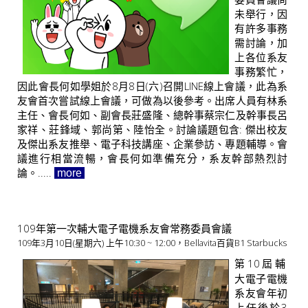
未舉行，因
有許多事務
需討論，加
上各位系友
事務繁忙，
因此會長何如學姐於8月8日(六)召開LINE線上會議，此為系
友會首次嘗試線上會議，可做為以後參考。出席人員有林系
主任、會長何如、副會長莊盛隆、總幹事蔡宗仁及幹事長呂
家祥、莊鋒域、郭尚第、陸怡全。討論議題包含: 傑出校友
及傑出系友推舉、電子科技講座、企業參訪、專題輔導。會
議進行相當流暢，會長何如準備充分，系友幹部熱烈討
論。.....
more
109年第一次輔大電子電機系友會常務委員會議
109年3月10日(星期六) 上午10:30 ~ 12:00，Bellavita百貨B1 Starbucks
第10屆輔
大電子電機
系友會年初
上任後於3