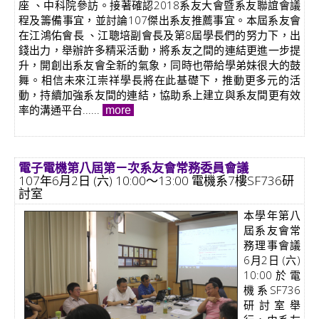
座 、中科院參訪。接著確認2018系友大會暨系友聯誼會議
程及籌備事宜，並討論107傑出系友推薦事宜。本屆系友會
在江鴻佑會長 、江聰培副會長及第8屆學長們的努力下，出
錢出力，舉辦許多精采活動，將系友之間的連結更進一步提
升，開創出系友會全新的氣象，同時也帶給學弟妹很大的鼓
舞。相信未來江崇祥學長將在此基礎下，推動更多元的活
動，持續加強系友間的連結，協助系上建立與系友間更有效
率的溝通平台......
more
電子電機第八屆第ㄧ次系友會常務委員會議
107年6月2日 (六) 10:00～13:00 電機系7樓SF736研
討室
本學年第八
屆系友會常
務理事會議
6月2日 (六)
10:00於電
機系SF736
研討室舉