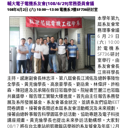
輔大電子電機系友會(108/6/29)常務委員會議
108年6月2日 (六) 10:00～13:00 電機系7樓SF736研討室
本學年第九
屆系友會常
務理事會議
6月29日
(六) 10:00
於電機系
SF736研討
室舉行，由
系友會會長
江崇祥學長
主持，感謝副會長林志洋、第八屆會長江鴻佑及總幹事陸怡
全學長、黃克倫學長、高泉豪學長、劉岳乘、林偉評、許柏
森、陳冠達及呂承陽在假日蒞臨參加。院秘書竺麗江也蒞臨
共襄盛舉，報告理工實驗大樓進度。首先由主任報告系務發
展及系所發展基金、系友會基金狀況，並請系友們協助IEET
問卷調查。接著會長簡述本屆系友會活動概況及未來規劃，
接著由總幹事報告科學園區參訪活動、協助專題及電子科技
講座規畫。黃克倫學長也提出未來參訪活動構想。大家對
08/17 將在台北車站前凱撒飯店舉辦的系友餐會及年底12月