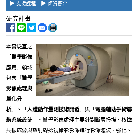
▶
▶
支援課程
師資簡介
v
i
研究計畫
g
a
t
本實驗室之
i
「
醫學影像
o
應用
」領域
n
包含「
醫學
影像處理與
量化分
析
」、「
人體動作量測技術開發
」與「
電腦輔助手術導
航系統設計
」。醫學影像處理主要針對斷層掃描、核磁
共振成像與放射線透視攝影影像進行影像濾波、強化、