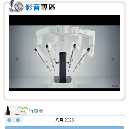
P
N
r
e
e
x
v
t
i
o
u
s
八月 2026