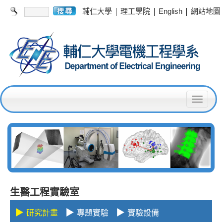
|
|
|
輔仁大學
理工學院
English
網站地圖
T
o
g
g
l
e
生醫工程實驗室
n
▶
▶
▶
研究計畫
專題實驗
實驗設備
a