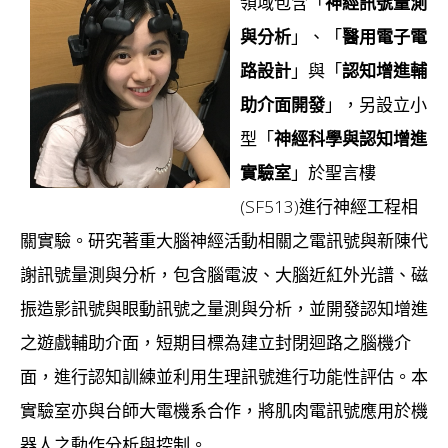
領域包含「
神經訊號量測
與分析
」、「
醫用電子電
路設計
」與「
認知增進輔
助介面開發
」，另設立小
型「
神經科學與認知增進
實驗室
」於聖言樓
(SF513)進行神經工程相
關實驗。研究著重大腦神經活動相關之電訊號與新陳代
謝訊號量測與分析，包含腦電波、大腦近紅外光譜、磁
振造影訊號與眼動訊號之量測與分析，並開發認知增進
之遊戲輔助介面，短期目標為建立封閉迴路之腦機介
面，進行認知訓練並利用生理訊號進行功能性評估。本
實驗室亦與台師大電機系合作，將肌肉電訊號應用於機
器人之動作分析與控制。