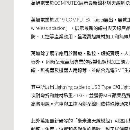
萬旭電業於COMPUTEX展示最新線材與天線解決
萬旭電業於2019 COMPUTEX Taipei展出，展覽主題為「
wireless solution」，展示最新的線材
防、工控等產業應用，呈現萬旭線材加工和無線
萬旭除了展示應用於醫療、監控、虛擬實境、人工智慧
器外， 同時呈現萬旭專業的客製化線材加工能力。包含MFi 
線、監視器及機器人用線等，並結合光電SMT生
其中所展出Lightning cable to USB Type C
次耐彎折和線材吊重20KG，並獲得MFi 蘋果
高階用線。汽車與工控內部配線則依特殊接頭來
此外萬旭最新研發的「毫米波天線模組」可運用於
動態、角度、位置和多對象的追蹤；耐天候傳感