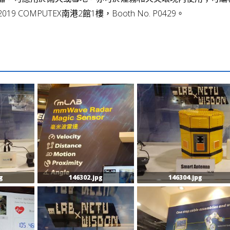
COMPUTEX南港2館1樓，Booth No. P0429。
g
146302.jpg
146304.jpg