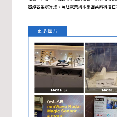
器能客製演算法。萬旭電業與本集團萬泰科技在2019 
更 多 圖 片
146319.jpg
146305.jp