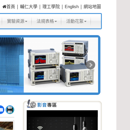
|
|
|
|
首頁
輔仁大學
理工學院
English
網站地圖
實驗資源
法規表格
活動花絮
P
N
r
e