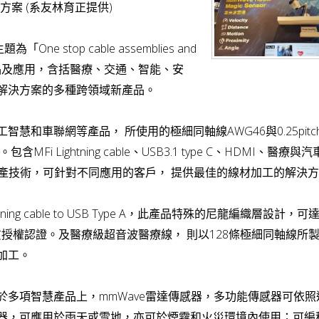
方案 (系友林育正提供)
One stop cable assemblies and
與天線產品及應用，含括醫療、交通、智能、安
解決方案的多種跨領域新產品。
和車聯網等產品， 所使用的極細同軸線AWG46與0.25pitc
Lightning cable、USB3.1 type C、HDMI、醫療與汽
產技術，可針對不同應用的客戶， 提供最佳的線材加工的解決
和Lightning cable to USB Type A，此產品特殊的尼龍編織層設計，
品質授權認證。及醫療級超音波醫療線， 則以128條極細同軸線所
加工。
多項智慧產品上，mmWave雷達傳感器，多功能傳感器可依照
器，可應用於雨天或雪地，亦可於煙霧和火災環境內使用；可編