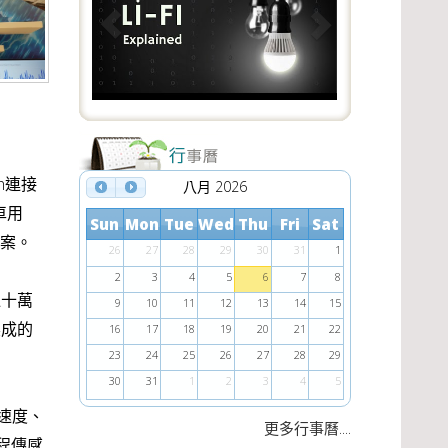
e
x
v
t
i
o
u
s
h連接
八月 2026
車用
Sun
Mon
Tue
Wed
Thu
Fri
Sat
方案。
26
27
28
29
30
31
1
2
3
4
5
6
7
8
可達十萬
9
10
11
12
13
14
15
製成的
16
17
18
19
20
21
22
23
24
25
26
27
28
29
30
31
1
2
3
4
5
速度、
....
更多行事曆
程傳感