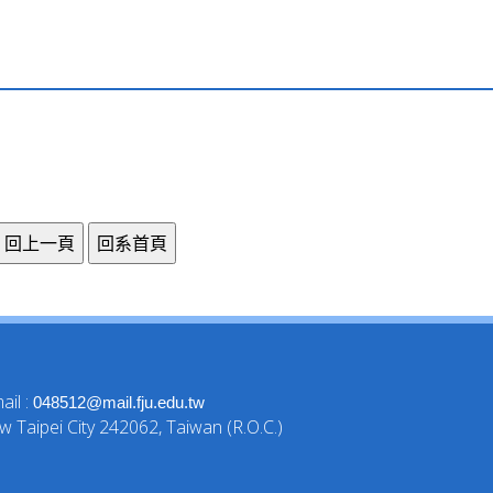
il :
048512@mail.fju.edu.tw
 Taipei City 242062, Taiwan (R.O.C.)