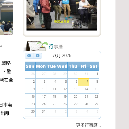
e
x
v
t
i
o
u
。
s
八月 2026
 戰略
Sun
Mon
Tue
Wed
Thu
Fri
Sat
h），雖
26
27
28
29
30
31
1
灣在全
2
3
4
5
6
7
8
9
10
11
12
13
14
15
16
17
18
19
20
21
22
日本著
23
24
25
26
27
28
29
30
31
1
2
3
4
5
指出唯
....
更多行事曆