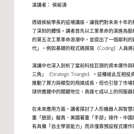
演講者： 侯榆濤
透過侯榆學長的這場講座，讓我們對未來十年的
了深刻的體悟。講者首先以工業革命的演進為脈絡
的第五次工業革命浪潮中，並提出了一個犀利的
代」，例如基礎的程式碼撰寫（Coding）人
演講中也深入剖析了當前科技巨頭的資本運作與戰略佈局，
三角」（Strategic Triangle）。這種彼此
推動了算力與模型的飛速成長，但也引發了市場對
球供應鏈中的關鍵地位，高達七成以上的伺服器
在未來應用方面，講者探討了人形機器人與智慧
重「臉部」擬真、美國著重「手部」操作、中國則
有具備「自主學習能力」而非僅靠預設程式運作