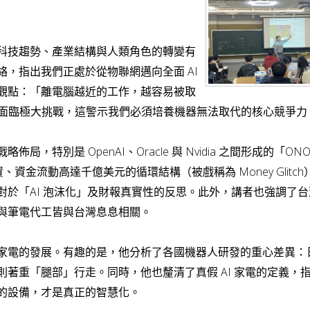
科技趨勢、產業結構與人類角色的轉變有
，指出我們正處於從物聯網邁向全面 AI
觀點：「離電腦越近的工作，越容易被取
員將面臨極大挑戰，這警示我們必須培養機器無法取代的核心競爭力
特別是 OpenAI、Oracle 與 Nvidia 之間形成的「ONO
互相投資、資金流動高達千億美元的循環結構（被戲稱為 Money Glitc
於「AI 泡沫化」及財報真實性的反思。此外，講者也強調了台
與筆電代工皆與台灣息息相關。
家電的發展。有趣的是，他分析了各國機器人研發的重心差異：
著重「腿部」行走。同時，他也釐清了真假 AI 家電的定義，
的設備，才是真正的智慧化。