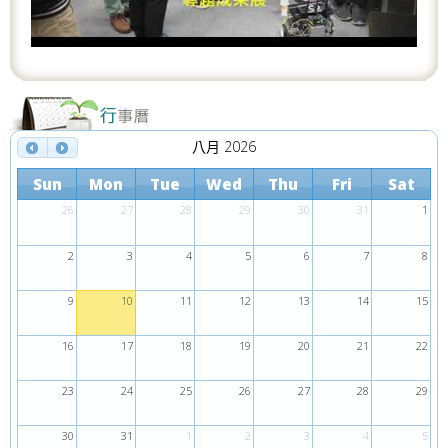
s
八月 2026
Sun
Mon
Tue
Wed
Thu
Fri
Sat
26
27
28
29
30
31
1
2
3
4
5
6
7
8
9
10
11
12
13
14
15
16
17
18
19
20
21
22
23
24
25
26
27
28
29
30
31
1
2
3
4
5