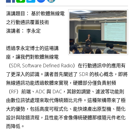
v
演講題目： 基於軟體無線電
i
之行動通訊覆蓋技術
g
演講者： 李永定
a
t
透過李永定博士的這場講
i
座，讓我們對軟體無線電
o
（SDR, Software Defined Radio）在行動通訊中的應用有
n
了更深入的認識。講者首先闡述了 SDR 的核心概念，即將
無線通訊功能透過軟體來實現，硬體部分僅負責射頻
（RF）前端、ADC 與 DAC，其餘如調變、濾波等功能則
由數位訊號處理來取代傳統類比元件。這種架構帶來了極
大的優勢，包括高度可程式化、能快速產出原型機、簡化
設計與除錯流程，且性能不會像傳統硬體那樣隨元件老化
而降低。