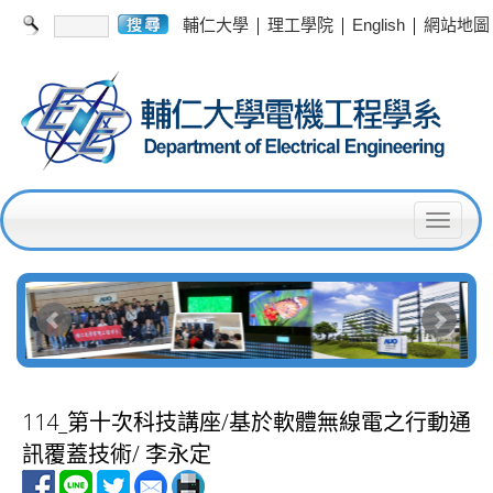
|
|
|
輔仁大學
理工學院
English
網站地圖
T
o
g
g
l
e
114_第十次科技講座/基於軟體無線電之行動通
n
訊覆蓋技術/ 李永定
a