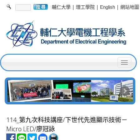
|
|
|
輔仁大學
理工學院
English
網站地圖
T
o
g
g
l
e
114_第九次科技講座/下世代先進顯示技術－
n
Micro LED/廖冠詠
a