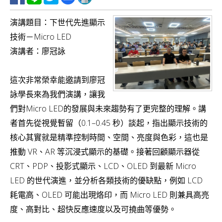
v
演講題目：下世代先進顯示
i
技術－Micro LED
g
演講者：廖冠詠
a
t
這次非常榮幸能邀請到廖冠
i
詠學長來為我們演講，讓我
o
們對Micro LED的發展與未來趨勢有了更完整的理解。講
n
者首先從視覺暫留（0.1–0.45 秒）談起，指出顯示技術的
核心其實就是精準控制時間、空間、亮度與色彩，這也是
推動 VR、AR 等沉浸式顯示的基礎。接著回顧顯示器從
CRT、PDP、投影式顯示、LCD、OLED 到最新 Micro
LED 的世代演進，並分析各類技術的優缺點，例如 LCD
耗電高、OLED 可能出現烙印，而 Micro LED 則兼具高亮
度、高對比、超快反應速度以及可撓曲等優勢。