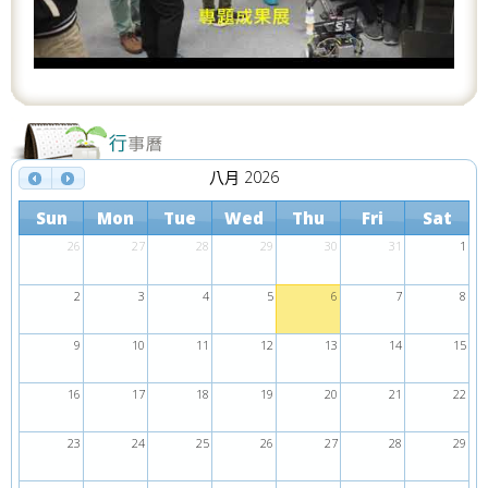
s
八月 2026
Sun
Mon
Tue
Wed
Thu
Fri
Sat
26
27
28
29
30
31
1
2
3
4
5
6
7
8
9
10
11
12
13
14
15
16
17
18
19
20
21
22
23
24
25
26
27
28
29