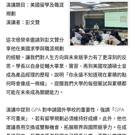
v
演講題目：美國留學及職涯
規劃
i
演講者：彭文贊
g
a
這次很榮幸邀請到彭文贊分
t
享他在美國求學與職涯規劃
i
的經驗，讓我們對人生方向與未來競爭力有了更深刻的反
o
思。學長以自身從輔大畢業、實習、再到美國攻讀碩士並
n
成為產品經理的歷程，說明「你永遠不知道現在累積的點
何時會連成一條線」，提醒我們大學的每個嘗試與累積都
可能在未來成為關鍵能力。
演講中提到 GPA 對申請國外學校的重要性，強調「GPA
不可重來」，若有留學規劃必須維持好成績。此外，他也
建議善用交換或雙聯機會，拓展眼界與國際競爭力。在成