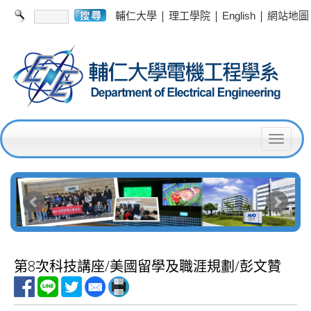
|
|
|
輔仁大學
理工學院
English
網站地圖
T
o
g
g
l
e
第8次科技講座/美國留學及職涯規劃/彭文贊
n
a