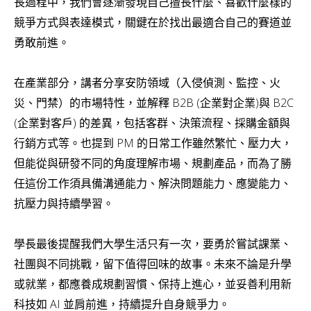
長過程中，我們會逐漸發現自己擅長什麼、喜歡什麼樣的
競爭方式與表達模式，關鍵在於找出最適合自己的賽道並
勇敢前進。
在產業部分，講者分享安防領域（入侵偵測、監控、火
災、門禁）的市場特性，並解釋 B2B (企業對企業)與 B2C
(企業對客戶) 的差異，包括客群、決策流程、採購金額與
行銷方式等。也提到 PM 的日常工作雖然繁忙、壓力大，
但能從與研發不同的角度理解市場、規劃產品，而為了勝
任這份工作須具備溝通能力、解決問題能力、應變能力、
抗壓力與持續學習。
學長最後提醒我們大學生活只有一次，要勇於嘗試課業、
社團與不同挑戰，留下值得回味的故事。未來不論是升學
或就業，都應養成規劃習慣、保持上進心，並妥善利用新
科技如 AI 並肩前進，持續提升自身競爭力。