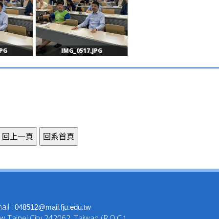
JPG
IMG_0517.JPG
il :
048512@mail.fju.edu.tw
 Taipei City 242062, Taiwan (R.O.C.)