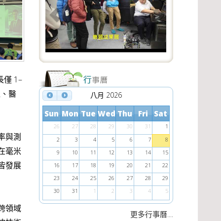
e
x
v
t
i
o
u
僅 1–
s
達、醫
八月 2026
Sun
Mon
Tue
Wed
Thu
Fri
Sat
26
27
28
29
30
31
1
率與測
2
3
4
5
6
7
8
在毫米
9
10
11
12
13
14
15
皆發展
16
17
18
19
20
21
22
23
24
25
26
27
28
29
30
31
1
2
3
4
5
跨領域
....
更多行事曆