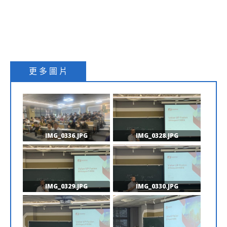
更 多 圖 片
IMG_0336.JPG
IMG_0328.JPG
IMG_0329.JPG
IMG_0330.JPG