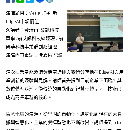
v
演講題目：ValueUP-創新
i
EdgeAI市場價值
g
演講者：黃瑞南, 艾訊科技
a
董事 /前艾訊科技總經理 / 前
t
研華科技事業群副總經理
i
演講內容重點：凌嘉佑 記錄
o
n
這次很榮幸能邀請黃瑞南講師與我們分享他在Edge AI與產
業創新的經驗與見解。講師首先提到目前企業正面臨AI與
數位轉型浪潮，從傳統的自動化到智慧化轉型，IT技術已
成為商業革新的核心。
隨著電腦的演進，從早期的自動化、連網化到現在的大數
據與智慧化，企業的營運型態也不斷改變。講師提到Edge