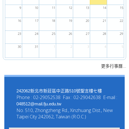
9
10
11
12
13
14
15
16
17
18
19
20
21
22
23
24
25
26
27
28
29
30
31
1
2
3
4
5
....
更多行事曆
242062新北市新莊區中正路510號聖言樓七樓
Phone : 02-29052538 Fax : 02-29042638 E-mail :
048512@mail.fju.edu.tw
No. 510, Zhongzheng Rd., Xinzhuang Dist., New
Taipei City 242062, Taiwan (R.O.C.)