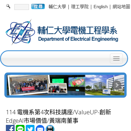
|
|
|
輔仁大學
理工學院
English
網站地圖
T
o
g
g
l
e
114 電機系第4次科技講座/ValueUP-創新
n
EdgeAI市場價值/黃瑞南董事
a