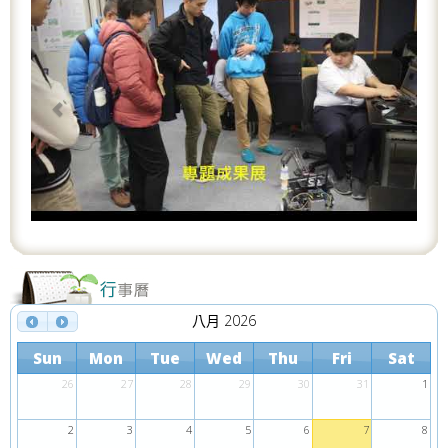
r
e
e
x
v
t
i
o
u
s
八月 2026
Sun
Mon
Tue
Wed
Thu
Fri
Sat
26
27
28
29
30
31
1
2
3
4
5
6
7
8